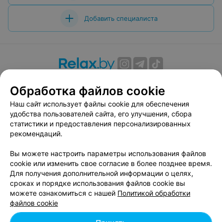
Добавить специалиста
О проекте
Новости проекта
Размещение рекламы
Обработка файлов cookie
Вакансии
Публичный договор
Способы оплаты
Наш сайт использует файлы cookie для обеспечения
Публичный договор по использованию сервиса
удобства пользователей сайта, его улучшения, сбора
«Афиша»
статистики и предоставления персонализированных
Пользовательское соглашение
рекомендаций.
Написать в поддержку
Вы можете настроить параметры использования файлов
Связаться по вопросам сотрудничества
cookie или изменить свое согласие в более позднее время.
Написать руководителю relax.by
Для получения дополнительной информации о целях,
сроках и порядке использования файлов cookie вы
Персональные настройки cookie
можете ознакомиться с нашей
Политикой обработки
Обработка персональных данных
файлов cookie