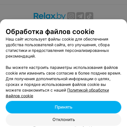
О проекте
Новости проекта
Размещение рекламы
Обработка файлов cookie
Вакансии
Публичный договор
Способы оплаты
Наш сайт использует файлы cookie для обеспечения
Публичный договор по использованию сервиса
удобства пользователей сайта, его улучшения, сбора
«Афиша»
статистики и предоставления персонализированных
Пользовательское соглашение
рекомендаций.
Написать в поддержку
Вы можете настроить параметры использования файлов
Связаться по вопросам сотрудничества
cookie или изменить свое согласие в более позднее время.
Написать руководителю relax.by
Для получения дополнительной информации о целях,
сроках и порядке использования файлов cookie вы
Персональные настройки cookie
можете ознакомиться с нашей
Политикой обработки
Обработка персональных данных
файлов cookie
Принять
© 2026 ООО «Артокс Лаб», УНП 191700409, регистрирующий орган -
Отклонить
Минский горисполком
| 220012, Республика Беларусь, г. Минск,