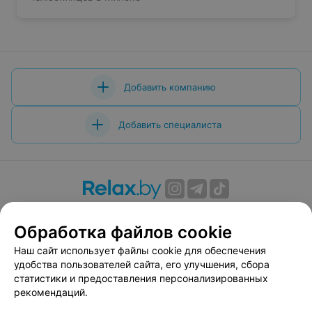
Добавить компанию
Добавить специалиста
О проекте
Новости проекта
Размещение рекламы
Обработка файлов cookie
Вакансии
Публичный договор
Способы оплаты
Публичный договор по использованию сервиса
Наш сайт использует файлы cookie для обеспечения
«Афиша»
удобства пользователей сайта, его улучшения, сбора
статистики и предоставления персонализированных
Пользовательское соглашение
рекомендаций.
Написать в поддержку