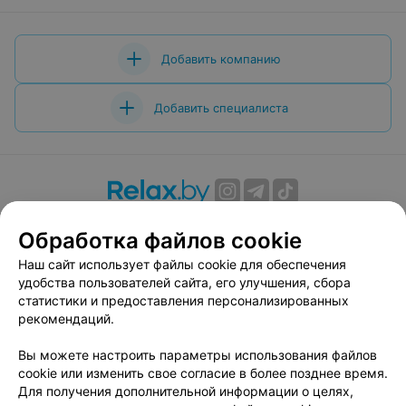
Добавить компанию
Добавить специалиста
О проекте
Новости проекта
Размещение рекламы
Обработка файлов cookie
Вакансии
Публичный договор
Способы оплаты
Наш сайт использует файлы cookie для обеспечения
Публичный договор по использованию сервиса
удобства пользователей сайта, его улучшения, сбора
«Афиша»
статистики и предоставления персонализированных
Пользовательское соглашение
рекомендаций.
Написать в поддержку
Вы можете настроить параметры использования файлов
Связаться по вопросам сотрудничества
cookie или изменить свое согласие в более позднее время.
Написать руководителю relax.by
Для получения дополнительной информации о целях,