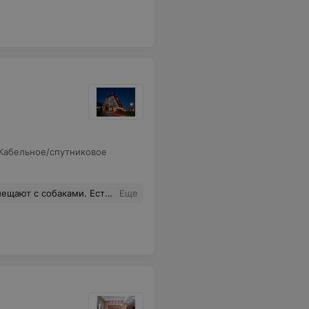
Кабельное/спутниковое
обаками. Есть где погулять
Еще