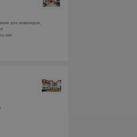
ание для инвалидов
,
ия
нц-зал
я