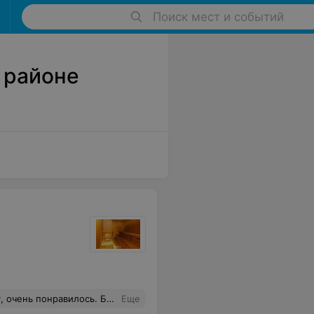
Поиск мест и событий
 районе
егда. Вы там все очень хорошие и добрые.
Еще