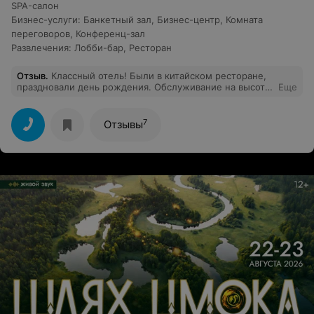
SPA-салон
Бизнес-услуги
:
Банкетный зал
,
Бизнес-центр
,
Комната
переговоров
,
Конференц-зал
Развлечения
:
Лобби-бар
,
Ресторан
Отзыв
.
Классный отель! Были в китайском ресторане,
праздновали день рождения. Обслуживание на высоте,
Еще
шеф-повару браво: лично вышел и поздравил. Плюс в
качестве комплимента подарили традиционное
китайское блюдо: лапшу долголетия. Просто в
7
Отзывы
восторге, приду еще!