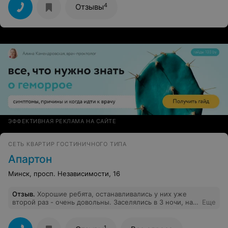
Друзья остались довольны, и Минском, и гостиницей в
4
Отзывы
частности) сказали, приедут еще)
ЭФФЕКТИВНАЯ РЕКЛАМА НА САЙТЕ
CЕТЬ КВАРТИР ГОСТИНИЧНОГО ТИПА
Апартон
Минск, просп. Независимости, 16
Отзыв
.
Хорошие ребята, останавливались у них уже
второй раз - очень довольны. Заселялись в 3 ночи, нас
Еще
встретили очень доброжелательно - сервис лучше чем
гостинице, а цены намного ниже. В следующий раз
едем только к ним!
1