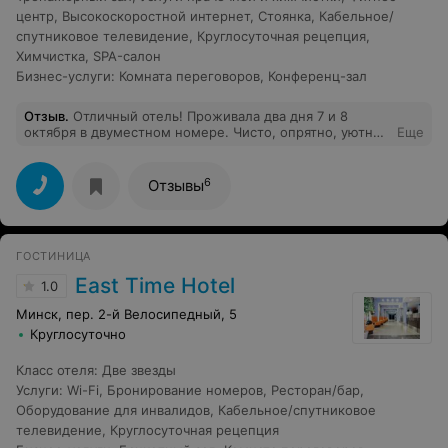
центр
,
Высокоскоростной интернет
,
Стоянка
,
Кабельное/
спутниковое телевидение
,
Круглосуточная рецепция
,
Химчистка
,
SPA-салон
Бизнес-услуги
:
Комната переговоров
,
Конференц-зал
Отзыв
.
Отличный отель! Проживала два дня 7 и 8
октября в двуместном номере. Чисто, опрятно, уютно,
Еще
комфортно, чувствуется забота о клиенте.
Обслуживающий персонал очень вежливый и
пунктуальный. Если вы стоите перед выбором квкой
6
Отзывы
отель выбрать, возможно моя рекомендация поможет
вам определиться.
ГОСТИНИЦА
East Time Hotel
1.0
Минск, пер. 2-й Велосипедный, 5
Круглосуточно
Класс отеля
:
Две звезды
Услуги
:
Wi-Fi
,
Бронирование номеров
,
Ресторан/бар
,
Оборудование для инвалидов
,
Кабельное/спутниковое
телевидение
,
Круглосуточная рецепция