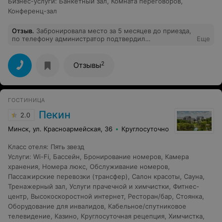
Бизнес-услуги
:
Банкетный зал
,
Комната переговоров
,
Конференц-зал
Отзыв
.
Забронировала место за 5 месяцев до приезда,
по телефону администратор подтвердил
Еще
бронирование. В ночь перед приездом сказали, что
мест нет. Можно остаться на улице. Безответственные
работники.
2
Отзывы
ГОСТИНИЦА
Пекин
2.0
Минск, ул. Красноармейская, 36
Круглосуточно
Класс отеля
:
Пять звезд
Услуги
:
Wi-Fi
,
Бассейн
,
Бронирование номеров
,
Камера
хранения
,
Номера люкс
,
Обслуживание номеров
,
Пассажирские перевозки (трансфер)
,
Салон красоты
,
Сауна
,
Тренажерный зал
,
Услуги прачечной и химчистки
,
Фитнес-
центр
,
Высокоскоростной интернет
,
Ресторан/бар
,
Стоянка
,
Оборудование для инвалидов
,
Кабельное/спутниковое
телевидение
,
Казино
,
Круглосуточная рецепция
,
Химчистка
,