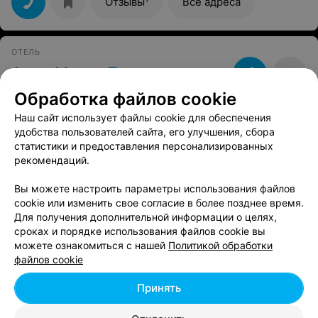
Отзывы
Все адреса
ОТЕЛЬ
Аква-Минск Плюс
Минск, пр-т Рокоссовского, 44/2
Выходной
Обработка файлов cookie
Наш сайт использует файлы cookie для обеспечения
удобства пользователей сайта, его улучшения, сбора
статистики и предоставления персонализированных
Вам будет интересно
рекомендаций.
Вы можете настроить параметры использования файлов
Гостиницы в Московском районе Минска
cookie или изменить свое согласие в более позднее время.
Для получения дополнительной информации о целях,
сроках и порядке использования файлов cookie вы
Гостиницы в Партизанском районе Минска
можете ознакомиться с нашей
Политикой обработки
файлов cookie
Гостиницы в Октябрьском районе Минска
Принять