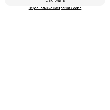
Отклонить
Персональные настройки Cookie
Добавить компанию
Добавить специалиста
О проекте
Новости проекта
Размещение рекламы
Вакансии
Публичный договор
Способы оплаты
Публичный договор по использованию сервиса
«Афиша»
Пользовательское соглашение
Написать в поддержку
Связаться по вопросам сотрудничества
Написать руководителю relax.by