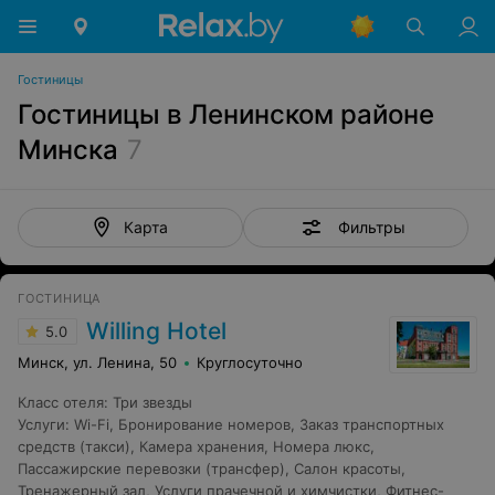
Гостиницы
Гостиницы в Ленинском районе
Минска
7
Фильтры
Карта
ГОСТИНИЦА
Willing Hotel
5.0
Минск, ул. Ленина, 50
Круглосуточно
Класс отеля
:
Три звезды
Услуги
:
Wi-Fi
,
Бронирование номеров
,
Заказ транспортных
средств (такси)
,
Камера хранения
,
Номера люкс
,
Пассажирские перевозки (трансфер)
,
Салон красоты
,
Тренажерный зал
,
Услуги прачечной и химчистки
,
Фитнес-