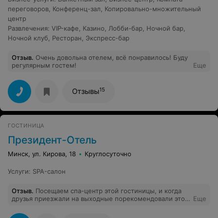
переговоров
,
Конференц-зал
,
Копировально-множительный
центр
Развлечения
:
VIP-кафе
,
Казино
,
Лобби-бар
,
Ночной бар
,
Ночной клуб
,
Ресторан
,
Экспресс-бар
Отзыв
.
Очень довольна отелем, всё понравилось! Буду
регулярным гостем!
Еще
15
Отзывы
ГОСТИНИЦА
Президент-Отель
Минск, ул. Кирова, 18
Круглосуточно
Услуги
:
SPA-салон
Отзыв
.
Посещаем спа-центр этой гостиницы, и когда
друзья приезжали на выходные порекомендовали этот
Еще
отель, как раз действовали скидки в выходные дни.
Встречались с ними и ужинали в одном из ресторанов.