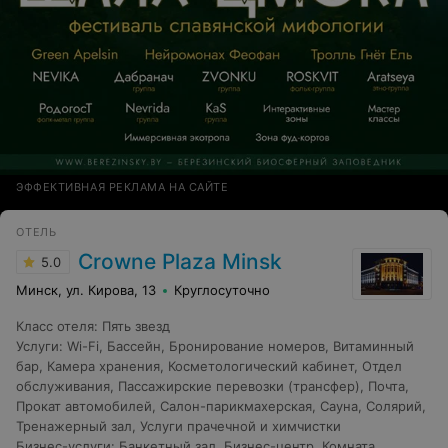
ЭФФЕКТИВНАЯ РЕКЛАМА НА САЙТЕ
ОТЕЛЬ
Crowne Plaza Minsk
5.0
Минск, ул. Кирова, 13
Круглосуточно
Класс отеля
:
Пять звезд
Услуги
:
Wi-Fi
,
Бассейн
,
Бронирование номеров
,
Витаминный
бар
,
Камера хранения
,
Косметологический кабинет
,
Отдел
обслуживания
,
Пассажирские перевозки (трансфер)
,
Почта
,
Прокат автомобилей
,
Салон-парикмахерская
,
Сауна
,
Солярий
,
Тренажерный зал
,
Услуги прачечной и химчистки
Бизнес-услуги
:
Банкетный зал
,
Бизнес-центр
,
Комната