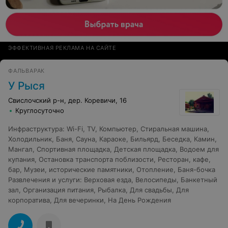
ЭФФЕКТИВНАЯ РЕКЛАМА НА САЙТЕ
ФАЛЬВАРАК
У Рыся
Свислочский р-н, дер. Коревичи, 16
Круглосуточно
Инфраструктура
:
Wi-Fi
,
TV
,
Компьютер
,
Стиральная машина
,
Холодильник
,
Баня
,
Сауна
,
Караоке
,
Бильярд
,
Беседка
,
Камин
,
Мангал
,
Спортивная площадка
,
Детская площадка
,
Водоем для
купания
,
Остановка транспорта поблизости
,
Ресторан, кафе,
бар
,
Музеи, исторические памятники
,
Отопление
,
Баня-бочка
Развлечения и услуги
:
Верховая езда
,
Велосипеды
,
Банкетный
зал
,
Организация питания
,
Рыбалка
,
Для свадьбы
,
Для
корпоратива
,
Для вечеринки
,
На День Рождения