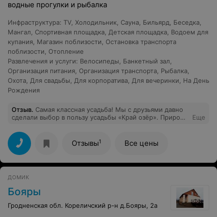
водные прогулки и рыбалка
Инфраструктура
:
TV
,
Холодильник
,
Сауна
,
Бильярд
,
Беседка
,
Мангал
,
Спортивная площадка
,
Детская площадка
,
Водоем для
купания
,
Магазин поблизости
,
Остановка транспорта
поблизости
,
Отопление
Развлечения и услуги
:
Велосипеды
,
Банкетный зал
,
Организация питания
,
Организация транспорта
,
Рыбалка
,
Охота
,
Для свадьбы
,
Для корпоратива
,
Для вечеринки
,
На День
Рождения
Отзыв
.
Самая классная усадьба! Мы с друзьями давно
сделали выбор в пользу усадьбы «Край озёр». Природа
Еще
замечательная, а воздух какой…. Все сделано с душой,
в домах всегда чисто, спальных мест много, банька
просто супер, а хозяева очень душевные люди. Да еще
1
Отзывы
Все цены
и как вкусно готовят и какие вкусные блюда!!! Очень
советую посетить.
ДОМИК
Бояры
Гродненская обл. Кореличский р-н д.Бояры, 2а