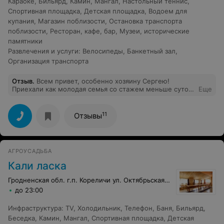
Караоке
,
Бильярд
,
Камин
,
Мангал
,
Настольный теннис
,
Спортивная площадка
,
Детская площадка
,
Водоем для
купания
,
Магазин поблизости
,
Остановка транспорта
поблизости
,
Ресторан, кафе, бар
,
Музеи, исторические
памятники
Развлечения и услуги
:
Велосипеды
,
Банкетный зал
,
Организация транспорта
Отзыв
.
Всем привет, особенно хозяину Сергею!
Приехали как молодая семья со стажем меньше суток,
Еще
у нас осталась куча положительных впечатлений, все
очень аккуратно и душевно, несмотря на то что
коттедж на две семьи, чужого присутствия не
11
Отзывы
замечали абсолютно, было ощущение полного
спокойствия и умиротворения. Спасибо хозяину что
была возможность выбрать место где сделать шашлык
- или на улице под медленно падающим снегом с
АГРОУСАДЬБА
видом на Мирский замок или в крытой терассе. Как
только мы стали делать шашлык, прибежал
Кали ласка
стеснительный кот, ему тоже кусочек перепал. Баню
хозяин сделал как мы и просили вовремя, что было
Гродненская обл. г.п. Кореличи ул. Октябрьская, 39
очень приятно. Особенно классным нам показалась
до 23:00
парилка и веники. Вобщем если хотите спокойствия и
вцелом приятно провести время - на мой взгляд,
Инфраструктура
:
TV
,
Холодильник
,
Телефон
,
Баня
,
Бильярд
,
лучше места не найти. + Экскурсия в Мирский замок
только улучшит ваши впечатления от этого места
Беседка
,
Камин
,
Мангал
,
Спортивная площадка
,
Детская