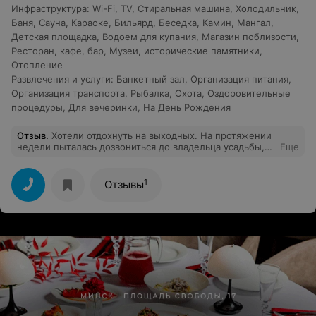
Инфраструктура
:
Wi-Fi
,
TV
,
Стиральная машина
,
Холодильник
,
Баня
,
Сауна
,
Караоке
,
Бильярд
,
Беседка
,
Камин
,
Мангал
,
Детская площадка
,
Водоем для купания
,
Магазин поблизости
,
Ресторан, кафе, бар
,
Музеи, исторические памятники
,
Отопление
Развлечения и услуги
:
Банкетный зал
,
Организация питания
,
Организация транспорта
,
Рыбалка
,
Охота
,
Оздоровительные
процедуры
,
Для вечеринки
,
На День Рождения
Отзыв
.
Хотели отдохнуть на выходных. На протяжении
недели пыталась дозвониться до владельца усадьбы,
Еще
он меня просто игнорировал и сбрасывал. Отношение
к клиенту просто отвратительное и наплевательское!!
1
Отзывы