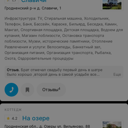
1.7
Гродненский р-н д. Славичи, 1
Инфраструктура
:
TV
,
Стиральная машина
,
Холодильник
,
Телефон
,
Баня
,
Бассейн
,
Караоке
,
Бильярд
,
Беседка
,
Камин
,
Мангал
,
Спортивная площадка
,
Детская площадка
,
Водоем для
купания
,
Магазин поблизости
,
Остановка транспорта
поблизости
,
Музеи, исторические памятники
,
Отопление
Развлечения и услуги
:
Велосипеды
,
Банкетный зал
,
Организация питания
,
Организация транспорта
,
Рыбалка
,
Охота
,
Оздоровительные процедуры
Отзыв
.
Брат отмечал свадьбу первый день в шатре
было хорошо ,второй день в самой усадьбе все
Еще
испортили
4
Отзывы
КОТТЕДЖ
На озере
4.2
Гродненская обл., д. Озеры ул. Вильяново, 88