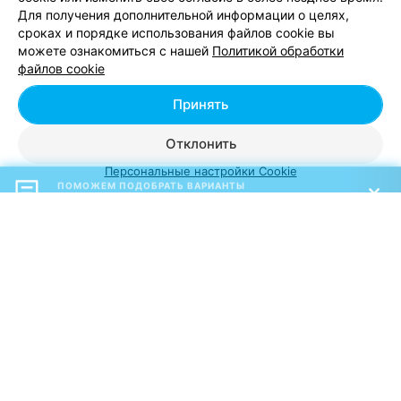
Круглосуточно
Для получения дополнительной информации о целях,
сроках и порядке использования файлов cookie вы
Инфраструктура
:
Wi-Fi
,
TV
,
Стиральная машина
,
Холодильник
,
можете ознакомиться с нашей
Политикой обработки
Телефон
,
Баня
,
Бильярд
,
Беседка
,
Водоем для купания
,
файлов cookie
Отопление
Развлечения и услуги
:
Велосипеды
,
Банкетный зал
,
Рыбалка
,
Принять
Охота
,
Для свадьбы
,
Для корпоратива
,
Для вечеринки
Отклонить
ПОМОЖЕМ ПОДОБРАТЬ ВАРИАНТЫ
«Отдых в коттедже»
Персональные настройки Cookie
Коттеджи, усадьбы - цена в
Гродно
Аренда зеленого дома (12-13 чел)
от 300 руб.
Аренда зеленого дома (8-9 чел)
от 200 руб.
Проживание (день)
от 150 руб.