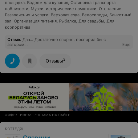
площадка
,
Водоем для купания
,
Остановка транспорта
поблизости
,
Музеи, исторические памятники
,
Отопление
Развлечения и услуги
:
Верховая езда
,
Велосипеды
,
Банкетный
зал
,
Организация питания
,
Рыбалка
,
Для свадьбы
,
Для
корпоратива
Отзыв
.
Даа… Достаточно спорно, поспорил бы с
автором…
Еще
3
Отзывы
ЭФФЕКТИВНАЯ РЕКЛАМА НА САЙТЕ
КОТТЕДЖ
Славичи