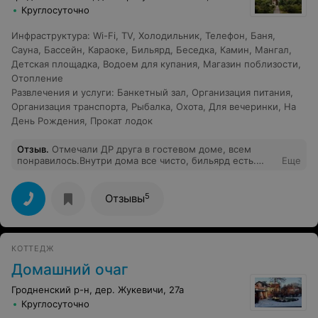
Круглосуточно
Инфраструктура
:
Wi-Fi
,
TV
,
Холодильник
,
Телефон
,
Баня
,
Сауна
,
Бассейн
,
Караоке
,
Бильярд
,
Беседка
,
Камин
,
Мангал
,
Детская площадка
,
Водоем для купания
,
Магазин поблизости
,
Отопление
Развлечения и услуги
:
Банкетный зал
,
Организация питания
,
Организация транспорта
,
Рыбалка
,
Охота
,
Для вечеринки
,
На
День Рождения
,
Прокат лодок
Отзыв
.
Отмечали ДР друга в гостевом доме, всем
понравилось.Внутри дома все чисто, бильярд есть.
Еще
Красивая территория, есть возможность шашлыки
пожарить на мангале.Приедем еще!
5
Отзывы
КОТТЕДЖ
Домашний очаг
Гродненский р-н, дер. Жукевичи, 27а
Круглосуточно