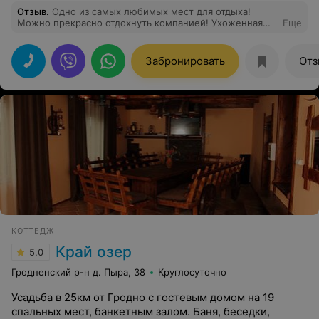
Отзыв
.
Одно из самых любимых мест для отдыха!
Можно прекрасно отдохнуть компанией! Ухоженная
Еще
территория радует глаз! А большой выбор мест для
размещения делает усадьбу популярным местом
отдыха. Кухня заслуживает отдельных слов! Это очень
Забронировать
Отз
вкусно!!! Спасибо огромное хозяевам за заботу,
внимание и благоустройство такого замечательного
места отдыха!
КОТТЕДЖ
Край озер
5.0
Гродненский р-н д. Пыра, 38
Круглосуточно
Усадьба в 25км от Гродно с гостевым домом на 19
спальных мест, банкетным залом. Баня, беседки,