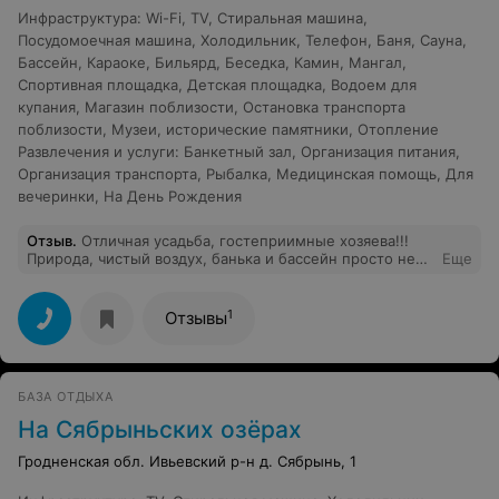
Инфраструктура
:
Wi-Fi
,
TV
,
Стиральная машина
,
Посудомоечная машина
,
Холодильник
,
Телефон
,
Баня
,
Сауна
,
Бассейн
,
Караоке
,
Бильярд
,
Беседка
,
Камин
,
Мангал
,
Спортивная площадка
,
Детская площадка
,
Водоем для
купания
,
Магазин поблизости
,
Остановка транспорта
поблизости
,
Музеи, исторические памятники
,
Отопление
Развлечения и услуги
:
Банкетный зал
,
Организация питания
,
Организация транспорта
,
Рыбалка
,
Медицинская помощь
,
Для
вечеринки
,
На День Рождения
Отзыв
.
Отличная усадьба, гостеприимные хозяева!!!
Природа, чистый воздух, банька и бассейн просто нет
Еще
слов)))))) Отдых удался на славу!!! Приедем еще не
раз!!!!
1
Отзывы
БАЗА ОТДЫХА
На Сябрыньских озёрах
Гродненская обл. Ивьевский р-н д. Сябрынь, 1