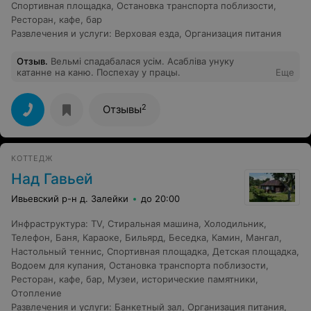
Спортивная площадка
,
Остановка транспорта поблизости
,
понадобилась))). Его владения – сказка. Попав в эту
сказку, которая находится в чистейшем сосновом лесу
Ресторан, кафе, бар
с шикарным озером, захотелось остаться навсегда.
Развлечения и услуги
:
Верховая езда
,
Организация питания
Удобные гостевые домики, шикарная баня, беседки,
качели, спортивные площадки уют, тепло и чистота
Отзыв
.
Вельмi спадабалася усiм. Асаблiва унуку
сделали наш праздник не забываемым. Всем гостям от
катанне на каню. Поспехау у працы.
Еще
мала до велика, нашлось занятие по душе и все
остались довольны. Еще хочется сказать огромное
спасибо Ивану Антоновичу и его супруге за помощь в
организации, за вкуснейшую уху ранним утром, за
2
Отзывы
гостеприимство и тепло. С уважением, родившаяся на
ваших глазах семья Мойсейчук.
КОТТЕДЖ
Над Гавьей
Ивьевский р-н д. Залейки
до 20:00
Инфраструктура
:
TV
,
Стиральная машина
,
Холодильник
,
Телефон
,
Баня
,
Караоке
,
Бильярд
,
Беседка
,
Камин
,
Мангал
,
Настольный теннис
,
Спортивная площадка
,
Детская площадка
,
Водоем для купания
,
Остановка транспорта поблизости
,
Ресторан, кафе, бар
,
Музеи, исторические памятники
,
Отопление
Развлечения и услуги
:
Банкетный зал
,
Организация питания
,