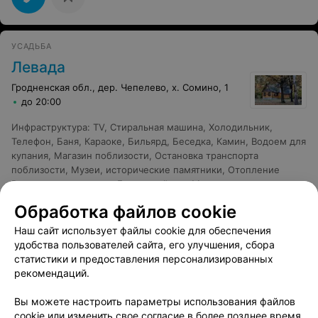
УСАДЬБА
Левада
Гродненская обл., дер. Чепелево, х. Сомино, 1
до 20:00
Инфраструктура
:
TV
,
Стиральная машина
,
Холодильник
,
Телефон
,
Баня
,
Караоке
,
Бильярд
,
Беседка
,
Камин
,
Водоем для
купания
,
Магазин поблизости
,
Остановка транспорта
поблизости
,
Музеи, исторические памятники
,
Отопление
Развлечения и услуги
:
Банкетный зал
,
Медицинская помощь
Обработка файлов cookie
Наш сайт использует файлы cookie для обеспечения
удобства пользователей сайта, его улучшения, сбора
статистики и предоставления персонализированных
УСАДЬБА
рекомендаций.
Кадыш
Вы можете настроить параметры использования файлов
Гродненский р-н, д. Кадыш, 1
cookie или изменить свое согласие в более позднее время.