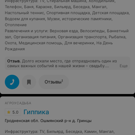
Инфраструктура
:
TV
,
Стиральная машина
,
Холодильник
,
Телефон
,
Баня
,
Караоке
,
Бильярд
,
Беседка
,
Мангал
,
Настольный теннис
,
Спортивная площадка
,
Детская площадка
,
Водоем для купания
,
Музеи, исторические памятники
,
Отопление
Развлечения и услуги
:
Верховая езда
,
Велосипеды
,
Банкетный
зал
,
Организация питания
,
Организация транспорта
,
Рыбалка
,
Охота
,
Медицинская помощь
,
Для вечеринки
,
На День
Рождения
Отзыв
.
Долго искали место, где отпраздновать один из
самых важных событий в нашей жизни – свадьбу.
Еще
Нашли в интернете экоусадьбу «На сябрыньских
озерах». Хозяин усадьбы Владимир предложил встречу
в любое удобное для нас время. Встреча с хозяином
1
Отзывы
стала уже праздником до основного праздника.
Владимир Николаевич - приветливый,
доброжелательный, располагающий к себе молодой
человек с неиссякаемой энергией и чувством юмора.
АГРОУСАДЬБА
Если у нас и были какие-то сомнения по поводу места
проведения торжества, то уже через пять минут после
Гиппика
5.0
общения с ним они растаяли. У него есть всё для
отдыха, а если чего-то нет, то завтра уже будет. Он с
Гродненская обл. Ошмянский р-н д. Гринцы
огромным энтузиазмом показал и рассказал нам, где
спит и как зовут каждого зубра))). Готов был
Инфраструктура
:
TV
,
Бильярд
,
Беседка
,
Камин
,
Мангал
,
предоставить и подводную лодку, но нам не