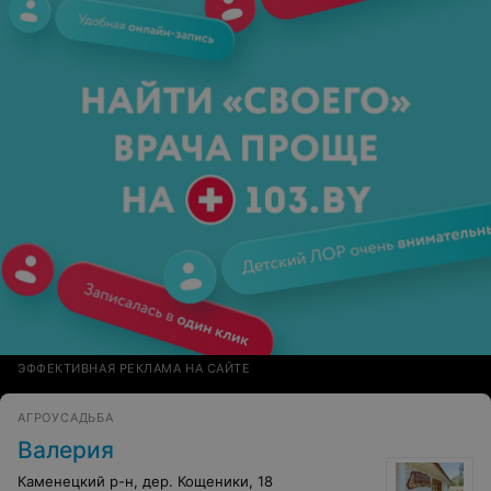
ЭФФЕКТИВНАЯ РЕКЛАМА НА САЙТЕ
АГРОУСАДЬБА
Baлeрия
Каменецкий р-н, дер. Кощеники, 18