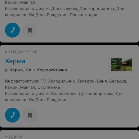
Камин
,
Мангал
Развлечения и услуги
:
Для свадьбы
,
Для корпоратива
,
Для
вечеринки
,
На День Рождения
,
Прокат лодок
КОТТЕДЖ ХУТОР
Херма
д. Херма, 11А
Круглосуточно
Инфраструктура
:
TV
,
Холодильник
,
Телефон
,
Баня
,
Беседка
,
Камин
,
Мангал
,
Отопление
Развлечения и услуги
:
Велосипеды
,
Для корпоратива
,
Для
вечеринки
,
На День Рождения
УСАДЬБА