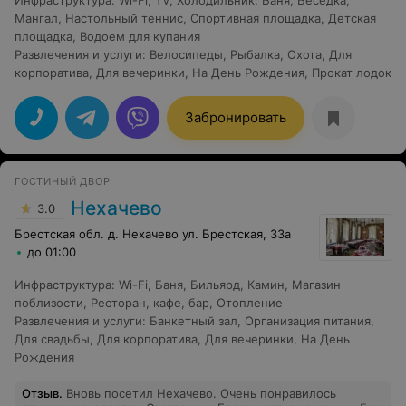
Инфраструктура
:
Wi-Fi
,
TV
,
Холодильник
,
Баня
,
Беседка
,
Мангал
,
Настольный теннис
,
Спортивная площадка
,
Детская
площадка
,
Водоем для купания
Развлечения и услуги
:
Велосипеды
,
Рыбалка
,
Охота
,
Для
корпоратива
,
Для вечеринки
,
На День Рождения
,
Прокат лодок
Забронировать
ГОСТИНЫЙ ДВОР
Нехачево
3.0
Брестская обл. д. Нехачево ул. Брестская, 33а
до 01:00
Инфраструктура
:
Wi-Fi
,
Баня
,
Бильярд
,
Камин
,
Магазин
поблизости
,
Ресторан, кафе, бар
,
Отопление
Развлечения и услуги
:
Банкетный зал
,
Организация питания
,
Для свадьбы
,
Для корпоратива
,
Для вечеринки
,
На День
Рождения
Отзыв
.
Вновь посетил Нехачево. Очень понравилось