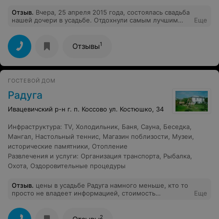
Отзыв
.
Вчера, 25 апреля 2015 года, состоялась свадьба
нашей дочери в усадьбе. Отдохнули самым лучшим
Еще
образом. Радушные хозяева, супер профессиональные
официанты и повара. Прекрасное место для
проведения разных мероприятий, домашняя
1
Отзывы
обстановка, великолепная природа, цены очень
смешные))). Всем кто хочет отдохнуть шикарно с
детьми и без - РЕКОМЕНДУЕМ!!!!!!!!!
ГОСТЕВОЙ ДОМ
Радуга
Ивацевичский р-н г. п. Коссово ул. Костюшко, 34
Инфраструктура
:
TV
,
Холодильник
,
Баня
,
Сауна
,
Беседка
,
Мангал
,
Настольный теннис
,
Магазин поблизости
,
Музеи,
исторические памятники
,
Отопление
Развлечения и услуги
:
Организация транспорта
,
Рыбалка
,
Охота
,
Оздоровительные процедуры
Отзыв
.
цены в усадьбе Радуга намного меньше, кто то
просто не владеет информацией, стоимость
Еще
проживания- от 10у.е.
2