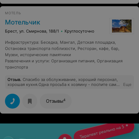
МОТЕЛЬ
Мотельчик
Брест, ул. Смирнова, 188/1
Круглосуточно
Инфраструктура
:
Беседка
,
Мангал
,
Детская площадка
,
Остановка транспорта поблизости
,
Ресторан, кафе, бар
,
Музеи, исторические памятники
Развлечения и услуги
:
Организация питания
,
Организация
транспорта
Отзыв
.
Спасибо за обслуживание, хороший персонал,
хорошая кухня.Одна просьба к хозяину - поспите сами
Еще
на вашем постельном белье и вытритесь
полотенцами, которые находятся в номерах.
4
Отзывы