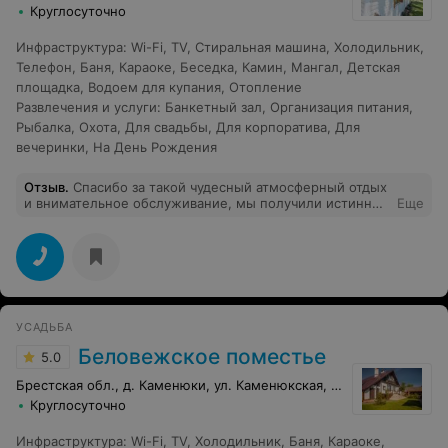
Круглосуточно
Инфраструктура
:
Wi-Fi
,
TV
,
Стиральная машина
,
Холодильник
,
Телефон
,
Баня
,
Караоке
,
Беседка
,
Камин
,
Мангал
,
Детская
площадка
,
Водоем для купания
,
Отопление
Развлечения и услуги
:
Банкетный зал
,
Организация питания
,
Рыбалка
,
Охота
,
Для свадьбы
,
Для корпоратива
,
Для
вечеринки
,
На День Рождения
Отзыв
.
Спасибо за такой чудесный атмосферный отдых
и внимательное обслуживание, мы получили истинное
Еще
удовольствие от пребывания у вас в прошлые
выходные. Очень здорово, что можно отдыхать с
питомцами, к нашей масяне так же очень душевно
отнеслись.
УСАДЬБА
Беловежское поместье
5.0
Брестская обл., д. Каменюки, ул. Каменюкская, 122
Круглосуточно
Инфраструктура
:
Wi-Fi
,
TV
,
Холодильник
,
Баня
,
Караоке
,