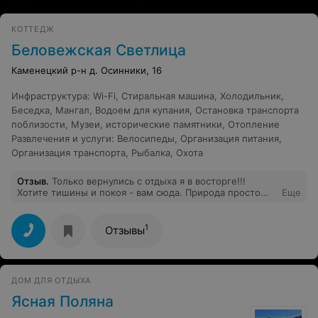
КОТТЕДЖ
Беловежская Светлица
Каменецкий р-н д. Осинники, 16
Инфраструктура
:
Wi-Fi
,
Стиральная машина
,
Холодильник
,
Беседка
,
Мангал
,
Водоем для купания
,
Остановка транспорта
поблизости
,
Музеи, исторические памятники
,
Отопление
Развлечения и услуги
:
Велосипеды
,
Организация питания
,
Организация транспорта
,
Рыбалка
,
Охота
Отзыв
.
Только вернулись с отдыха я в восторге!!!
Хотите тишины и покоя - вам сюда. Природа просто
Еще
словами не передать красота. Сервис на высоте,
большое спасибо Леночке хозяйке,исполняла все наши
пожелания. Веселая и очень добрая приняла нас как
1
Отзывы
родных. Дом просто как из сказки:красиво и уютно. С
удовольствием еще приедем отдохнуть!!! Леночка,
большое спасибо!
ДОМ ДЛЯ ОТДЫХА
Ясная Поляна