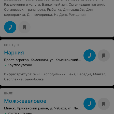
Развлечения и услуги
:
Банкетный зал
,
Организация питания
,
Организация транспорта
,
Рыбалка
,
Для свадьбы
,
Для
корпоратива
,
Для вечеринки
,
На День Рождения
КОТТЕДЖ
Нарния
Брест, агрогор. Каменюки, ул. Каменюкский сельсовет, 3
Круглосуточно
Инфраструктура
:
Wi-Fi
,
Холодильник
,
Баня
,
Беседка
,
Мангал
,
Отопление
,
Баня-бочка
ШАЛЕ
Можжевеловое
Минск, Пружанский район, д. Чабахи, ул. Лесная, 21
Круглосуточно