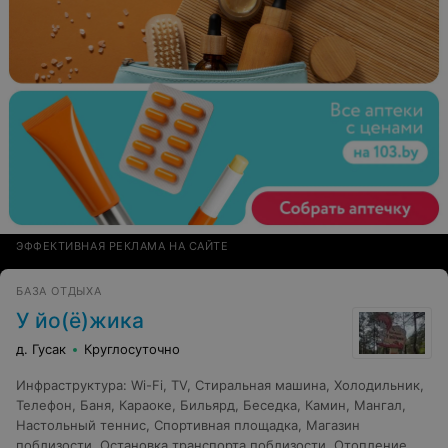
ЭФФЕКТИВНАЯ РЕКЛАМА НА САЙТЕ
БАЗА ОТДЫХА
У йо(ё)жика
д. Гусак
Круглосуточно
Инфраструктура
:
Wi-Fi
,
TV
,
Стиральная машина
,
Холодильник
,
Телефон
,
Баня
,
Караоке
,
Бильярд
,
Беседка
,
Камин
,
Мангал
,
Настольный теннис
,
Спортивная площадка
,
Магазин
поблизости
,
Остановка транспорта поблизости
,
Отопление