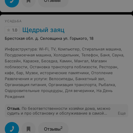
Отзывы
УСАДЬБА
Щедрый заяц
1.0
Брестская обл. д. Селовщина ул. Горького, 18
Инфраструктура
:
Wi-Fi
,
TV
,
Компьютер
,
Стиральная машина
,
Посудомоечная машина
,
Холодильник
,
Телефон
,
Баня
,
Сауна
,
Бассейн
,
Караоке
,
Беседка
,
Камин
,
Мангал
,
Магазин
поблизости
,
Остановка транспорта поблизости
,
Ресторан,
кафе, бар
,
Музеи, исторические памятники
,
Отопление
Развлечения и услуги
:
Велосипеды
,
Банкетный зал
,
Организация питания
,
Организация транспорта
,
Рыбалка
,
Оздоровительные процедуры
,
Для вечеринки
,
На День
Рождения
Отзыв
.
По безответственности хозяйки дома, можно
судить и про обстановку и обслуживание в самой
Еще
усадьбе.Ровно за неделю до планируемого времени
приезда созвонились с хозяйкой, попросили
забронировать самый лучший номер, сказали, что 100
2
Отзывы
% приедем к 12.00, на что "хозяйка" очень