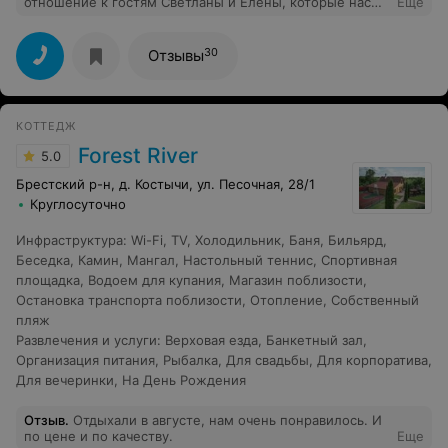
отношение к гостям Светланы и Елены, которые нас
Еще
заселяли и показали все красоты Гостиного Двора.
Кухня - отличная, повар Анна - молодчина. Однако,
жаль, что телевизоры в летнем домике в номерах так
30
Отзывы
не установили.
КОТТЕДЖ
Forest River
5.0
Брестский р-н, д. Костычи, ул. Песочная, 28/1
Круглосуточно
Инфраструктура
:
Wi-Fi
,
TV
,
Холодильник
,
Баня
,
Бильярд
,
Беседка
,
Камин
,
Мангал
,
Настольный теннис
,
Спортивная
площадка
,
Водоем для купания
,
Магазин поблизости
,
Остановка транспорта поблизости
,
Отопление
,
Собственный
пляж
Развлечения и услуги
:
Верховая езда
,
Банкетный зал
,
Организация питания
,
Рыбалка
,
Для свадьбы
,
Для корпоратива
,
Для вечеринки
,
На День Рождения
Отзыв
.
Отдыхали в августе, нам очень понравилось. И
по цене и по качеству.
Еще