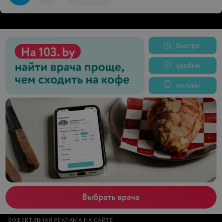
обрадовалась, сказала, что номер нас будет ждать и
мы останемся очень довольны гостеприимством и
уютом.В назначенный день по дороге я решил
позвонить и уточнить, все ли готово для нашего
заселения, на что мне "хозяйка" немного с удивлением
ответила: "да, вы можете заехать после 15.00". Я: "то
есть как, я же бронировал у вас номер к 12.00", на что
мне был дан ответ без нотки сожаления и извинений:
"А в Ваш номер уже заселились и живут люди, а Вас я
забыла предупредить." Вот это называется "колхозный
сервис" P.S. проезжая мимо данной усадьбы, я обратил
внимание, что дом находится напротив огромного
коровника. мне бы не хотелось, находясь там, сутками
дышать свежим деревенским воздухом с прекрасным
ароматом коровьего навоза!
ЭФФЕКТИВНАЯ РЕКЛАМА НА САЙТЕ