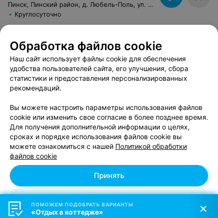
Пинск, Пинский район, д. Любель-Поль, ул. Центральная, 6
Круглосуточно
Инфраструктура
:
Wi-Fi
,
TV
,
Холодильник
,
Баня
,
Беседка
,
Мангал
Обработка файлов cookie
Развлечения и услуги
:
Банкетный зал
,
Для свадьбы
,
Для
Наш сайт использует файлы cookie для обеспечения
корпоратива
,
Для вечеринки
,
На День Рождения
удобства пользователей сайта, его улучшения, сбора
статистики и предоставления персонализированных
рекомендаций.
ШАЛЕ
Беловежское
Вы можете настроить параметры использования файлов
Минск, Пружанский район, д. Чабахи, ул. Лесная, 5
cookie или изменить свое согласие в более позднее время.
Круглосуточно
Для получения дополнительной информации о целях,
сроках и порядке использования файлов cookie вы
Инфраструктура
:
Wi-Fi
,
TV
,
Стиральная машина
,
можете ознакомиться с нашей
Политикой обработки
Посудомоечная машина
,
Сауна
,
Мангал
файлов cookie
Развлечения и услуги
:
Для вечеринки
,
На День Рождения
Принять
КОТТЕДЖ
Отклонить
Вилла бутик отель
ПОМОЖЕМ ПОДОБРАТЬ ВАРИАНТЫ
«Отдых в коттедже»
Персональные настройки Cookie