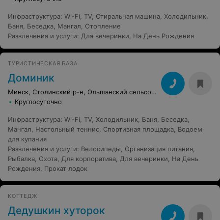
Инфраструктура
:
Wi-Fi
,
TV
,
Стиральная машина
,
Холодильник
,
Баня
,
Беседка
,
Мангал
,
Отопление
Развлечения и услуги
:
Для вечеринки
,
На День Рождения
ТУРИСТИЧЕСКАЯ БАЗА
Доминик
Минск, Столинский р-н, Ольшанский сельсовет, 9
Круглосуточно
Инфраструктура
:
Wi-Fi
,
TV
,
Холодильник
,
Баня
,
Беседка
,
Мангал
,
Настольный теннис
,
Спортивная площадка
,
Водоем
для купания
Развлечения и услуги
:
Велосипеды
,
Организация питания
,
Рыбалка
,
Охота
,
Для корпоратива
,
Для вечеринки
,
На День
Рождения
,
Прокат лодок
КОТТЕДЖ
Дедушкин хуторок