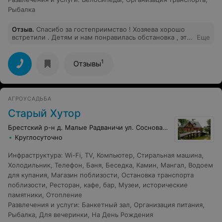
Рыбалка
Отзыв
.
Спасибо за гостеприимство ! Хозяева хорошо
встретили . Детям и нам понравилась обстановка , эта
Еще
уютная печка , классная банька . А вид из окна -стоит
только ради этого здесь побывать .Дружелюбный
собачка и ароматные блинчики которые напекла
1
Отзывы
хозяйка очень порадовали наших малышей .
Настольгия по деревне . Тишина и спокойствие -что
нужно для хорошего отдыха .
АГРОУСАДЬБА
Старый Хутор
Брестский р-н д. Малые Радваничи ул. Сосновая, 11
Круглосуточно
Инфраструктура
:
Wi-Fi
,
TV
,
Компьютер
,
Стиральная машина
,
Холодильник
,
Телефон
,
Баня
,
Беседка
,
Камин
,
Мангал
,
Водоем
для купания
,
Магазин поблизости
,
Остановка транспорта
поблизости
,
Ресторан, кафе, бар
,
Музеи, исторические
памятники
,
Отопление
Развлечения и услуги
:
Банкетный зал
,
Организация питания
,
Рыбалка
,
Для вечеринки
,
На День Рождения