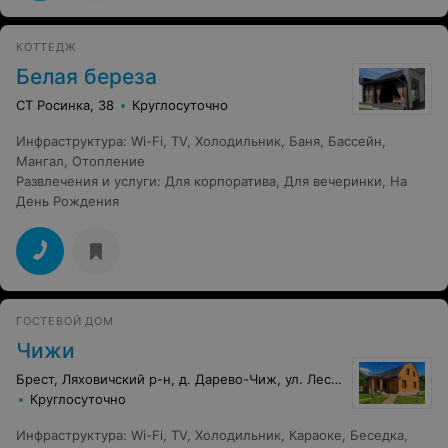
КОТТЕДЖ
Белая береза
СТ Росинка, 38
Круглосуточно
Инфраструктура
:
Wi-Fi
,
TV
,
Холодильник
,
Баня
,
Бассейн
,
Мангал
,
Отопление
Развлечения и услуги
:
Для корпоратива
,
Для вечеринки
,
На
День Рождения
ГОСТЕВОЙ ДОМ
Чижи
Брест, Ляховичский р-н, д. Дарево-Чиж, ул. Лесная, 1Б
Круглосуточно
Инфраструктура
:
Wi-Fi
,
TV
,
Холодильник
,
Караоке
,
Беседка
,