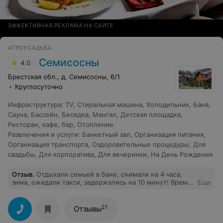
ЭФФЕКТИВНАЯ РЕКЛАМА НА САЙТЕ
АГРОУСАДЬБА
Семисосны
4.0
Брестская обл., д. Семисосны, 6/1
Круглосуточно
Инфраструктура
:
TV
,
Стиральная машина
,
Холодильник
,
Баня
,
Сауна
,
Бассейн
,
Беседка
,
Мангал
,
Детская площадка
,
Ресторан, кафе, бар
,
Отопление
Развлечения и услуги
:
Банкетный зал
,
Организация питания
,
Организация транспорта
,
Оздоровительные процедуры
,
Для
свадьбы
,
Для корпоратива
,
Для вечеринки
,
На День Рождения
Отзыв
.
Отдыхали семьей в бане, снимали на 4 часа,
зима, ожидали такси, задержались на 10 минут! Время
Еще
22:30 - мы последние клиенты, кто-то из персонала
пришел на уборку и нам заявили, что таких плохих
клиентов у них ещё не было!!! Слов нет! Впечатление
21
Отзывы
от отдыха испорчено. Про грязь, антисанитарию и запах
болота вообще молчу. Больше туда ни ногой!