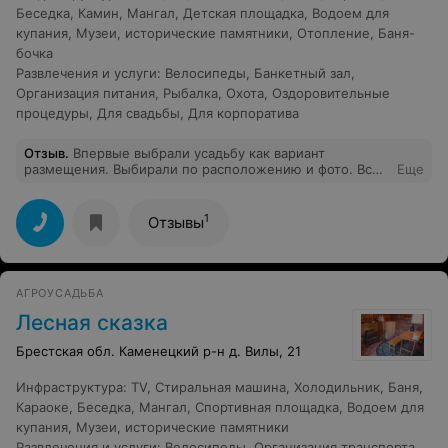
Беседка
,
Камин
,
Мангал
,
Детская площадка
,
Водоем для
купания
,
Музеи, исторические памятники
,
Отопление
,
Баня-
бочка
Развлечения и услуги
:
Велосипеды
,
Банкетный зал
,
Организация питания
,
Рыбалка
,
Охота
,
Оздоровительные
процедуры
,
Для свадьбы
,
Для корпоратива
Отзыв
.
Впервые выбрали усадьбу как вариант
размещения. Выбирали по расположению и фото. Все
Еще
оказалось достаточно хорошо. Хороший сервис и
номер - чистота и уют и ресторан- хорошая кухня и
караоке- много песен и система хорошо работает, как
1
Отзывы
в караоке клубе. Баню (на улице такой чан- котел) с
историей и классной процедурой парения.
Велосипеды за лето конечно разболтали.
АГРОУСАДЬБА
Лесная сказка
Брестская обл. Каменецкий р-н д. Вилы, 21
Инфраструктура
:
TV
,
Стиральная машина
,
Холодильник
,
Баня
,
Караоке
,
Беседка
,
Мангал
,
Спортивная площадка
,
Водоем для
купания
,
Музеи, исторические памятники
Развлечения и услуги
:
Велосипеды
,
Организация транспорта
,