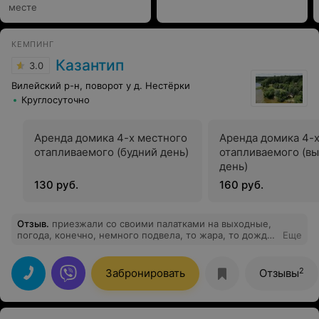
месте
КЕМПИНГ
Казантип
3.0
Вилейский р-н, поворот у д. Нестёрки
Круглосуточно
Аренда домика 4-х местного
Аренда домика 4-
отапливаемого (будний день)
отапливаемого (в
день)
130 руб.
160 руб.
Отзыв
.
приезжали со своими палатками на выходные,
погода, конечно, немного подвела, то жара, то дождь
Еще
:)) территория чистая, красивый лес, удобные беседки.
Рядом есть загородный комплекс где можно покушать
горячую еду. Получается вроде и дикорями поехали,
2
Забронировать
Отзывы
но чуть что, можно в отапливаемые домики на
территории заселиться. в целом всё понравилось,
рекомендую