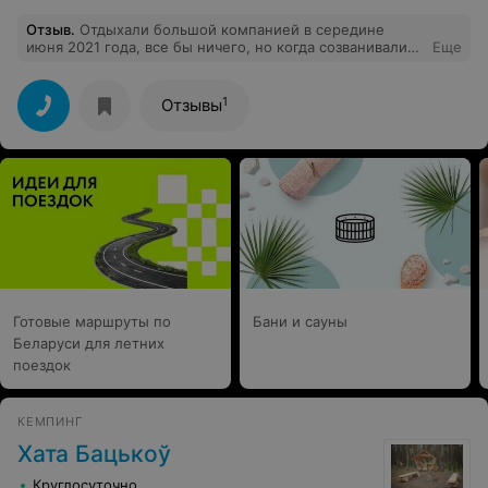
Отзыв
.
Отдыхали большой компанией в середине
июня 2021 года, все бы ничего, но когда созванивались
Еще
и говорили об оплате: платим за беседки и за каждого
человека, нас это устраивало. По итогу мы оплатили
беседки, как цыплят нас пересчитали по головам..
1
Отзывы
ок!.., но потом нам предъявили, что мы обязаны
оплатить за каждую машину и за каждую(нашу)
палатку. Это как так???? Все понятно, люди
зарабатывают деньги, но.... мы должны быть в курсе
цен. Природа классная, водичка супер, но за такие
деньги
Готовые маршруты по
Бани и сауны
Беларуси для летних
поездок
КЕМПИНГ
Хата Бацькоў
Круглосуточно