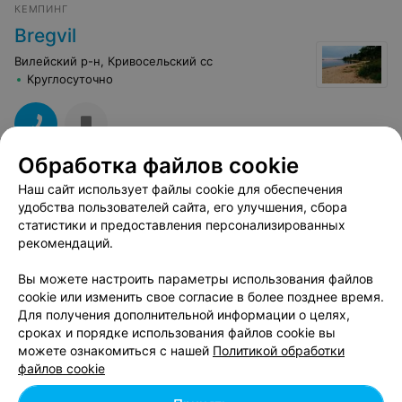
КЕМПИНГ
Bregvil
Вилейский р-н, Кривосельский сс
Круглосуточно
Обработка файлов cookie
КОТТЕДЖ
Наш сайт использует файлы cookie для обеспечения
удобства пользователей сайта, его улучшения, сбора
На Семи Ветрах
статистики и предоставления персонализированных
Минск, д. Рабунь
Круглосуточно
рекомендаций.
Вы можете настроить параметры использования файлов
КЕМПИНГ
cookie или изменить свое согласие в более позднее время.
Берлога
Для получения дополнительной информации о целях,
сроках и порядке использования файлов cookie вы
г. Вилейка, Ильянский сельсовет, 15
можете ознакомиться с нашей
Политикой обработки
Круглосуточно
файлов cookie