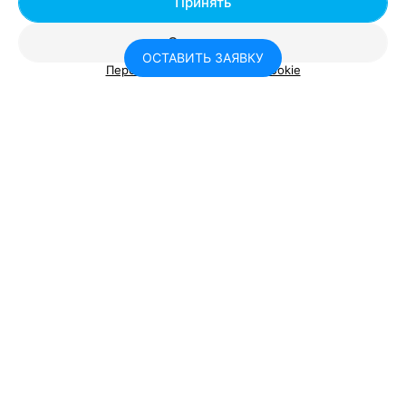
Принять
МЕСТО АКТИВНОГО ОТДЫХА
Вилейка
Отклонить
ОСТАВИТЬ ЗАЯВКУ
г. Вилейка
Круглосуточно
Персональные настройки Cookie
ВЕРЁВОЧНЫЙ ПАРК
Лестница в небо
Минская обл., Вилейский р-н, Ильянский сс, 15
Консультант Relax.by
с 09:45
Я помогу вам с выбором места отдыха
Вам будет интересно
Подождите, вам пишут сообщение
Базы отдыха на Минском море
Базы отдыха на Нарочи