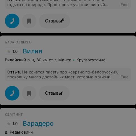
отдыха на природе. Просторные участки, чистый
Еще
воздух и живописные пейзажи создают идеальные
условия для отдыха. Удобства включают туалеты, а
также места для приготовления еды. Персонал
5
Отзывы
дружелюбный и готов помочь. Вечерами можно
наслаждаться костром и звёздным небом. Рекомендую
для семейного отдыха и активного
времяпрепровождения! Будем рекомендовать
БАЗА ОТДЫХА
друзьям! Вернемся в следующем сезоне снова ,
обязательно!)
Вилия
1.0
Вилейский р-н, 80 км от г. Минск
Круглосуточно
Отзыв
.
Не хочется писать про «сервис по-белорусски»,
поскольку много достойных мест, которые в жизни
Еще
себе не позволят такого надменного и
неуважительного обращения с клиентами. Также,
когда жаркая погода - нету кондиционеров, что
1
Отзывы
доставляет определённый дискомфорт.
КЕМПИНГ
Варадеро
1.0
д. Редьковичи