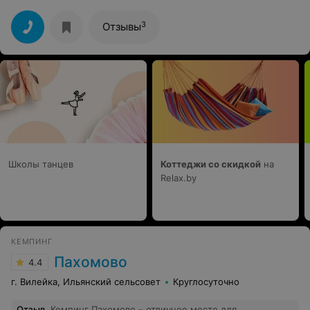
3
Отзывы
Школы танцев
Коттеджи со скидкой
на
Relax.by
КЕМПИНГ
Пахомово
4.4
г. Вилейка, Ильянский сельсовет
Круглосуточно
Отзыв
.
Кемпинг Пахомово – отличное место для