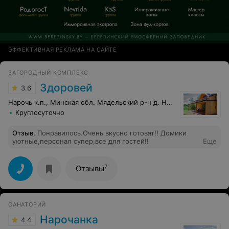
ЭФФЕКТИВНАЯ РЕКЛАМА НА САЙТЕ
ЗАГОРОДНЫЙ КОМПЛЕКС
Здоровей
3.6
Нарочь к.п., Минская обл. Мядельский р-н д. Никольцы, 11
Круглосуточно
Отзыв
.
Понравилось.Очень вкусно готовят!! Домики
уютные,персонал супер,все для гостей!!
Еще
7
Отзывы
САНАТОРИЙ
Нарочанка
4.4