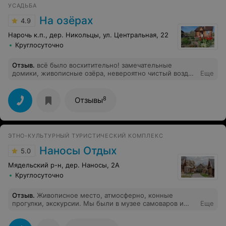
УСАДЬБА
На озёрах
4.9
Нарочь к.п., дер. Никольцы, ул. Центральная, 22
Круглосуточно
Отзыв
.
всё было восхитительно! замечательные
домики, живописные озёра, невероятно чистый воздух
Еще
- уничтожили стресс буквально за уикенд. всем
советую,ехали с мужем за передышкой - а нашли
дзен!)
8
Отзывы
ЭТНО-КУЛЬТУРНЫЙ ТУРИСТИЧЕСКИЙ КОМПЛЕКС
Наносы Отдых
5.0
Мядельский р-н, дер. Наносы, 2А
Круглосуточно
Отзыв
.
Живописное место, атмосферно, конные
прогулки, экскурсии. Мы были в музее самоваров и
Еще
монет, посетили музей хлеба, узнали весь процесс,
попробовали свежий хлеб с травяным чаем. Побывали