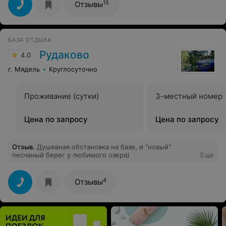
на конюшне, угостили лошадей сахаром. Время
15
Отзывы
пролетело незаметно и нам даже его не хватило!
Впечатления остались только положительные, нам все
понравилось! Однозначно рекомендую к посещению.
БАЗА ОТДЫХА
Рудаково
4.0
г. Мядель
Круглосуточно
Проживание (сутки)
3-местный номер
Цена по запросу
Цена по запросу
Отзыв
.
Душевная обстановка на базе, и "новый"
песчаный берег у любимого озера)
Еще
4
Отзывы