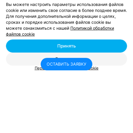
Вы можете настроить параметры использования файлов
Учебно-тренировочная база
cookie или изменить свое согласие в более позднее время.
Для получения дополнительной информации о целях,
Минская обл, д. Гатовичи
с 10:00
сроках и порядке использования файлов cookie вы
можете ознакомиться с нашей
Политикой обработки
файлов cookie
Принять
ОЗЕРО
Отклонить
Нарочь
ОСТАВИТЬ ЗАЯВКУ
Персональные настройки Cookie
Нарочь к.п., Минская обл. Мядельский р-н пос. Нарочь
БАЗА ОТДЫХА
Проньки
Консультант Relax.by
Мядельский р-н
Круглосуточно
Я помогу вам с выбором места отдыха
Вам будет интересно
Подождите, вам пишут сообщение