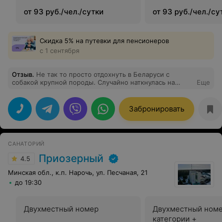
от 93 руб./чел./сутки
от 93 руб./чел./су
Скидка 5% на путевки для пенсионеров
с 1 сентября
Отзыв
.
Не так то просто отдохнуть в Беларуси с
собакой крупной породы. Случайно наткнулась на
Еще
просторах интернета на комплекс Чайка. Разместили с
собакой без проблем. Номер студио достаточно
большой и теплый. Нас все устроило. Питание выше
Забронировать
всяких похвал. Ирине Николаевне отдельное спасибо
за теплоту общения и вкусную еду. Природа шикарная,
а воздухом не возможно надышаться. Озеро в шаговой
доступности. Нам это место после шумного города
САНАТОРИЙ
показалось раем.
Приозерный
4.5
Минская обл., к.п. Нарочь, ул. Песчаная, 21
до 19:30
Двухместный номер
Двухместный ном
категории +