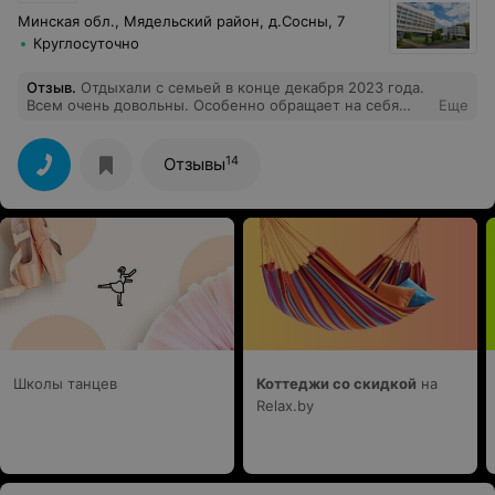
Минская обл., Мядельский район, д.Сосны, 7
Круглосуточно
Отзыв
.
Отдыхали с семьей в конце декабря 2023 года.
Всем очень довольны. Особенно обращает на себя
Еще
внимание вежливое и чуткое отношение персонала
санатория к гостям. Отдельно хочу выразить
благодарность массажисту Жанне Геннадьевне,
14
Отзывы
которая обладает высоким профессионализмом,
чуткостью и индивидуальным подходом к процедуре
массажа. После её сеансов ощущаешь не только
мышечное расслабление, но и подъем настроения,
прилив энергии.
Школы танцев
Коттеджи со скидкой
на
Relax.by