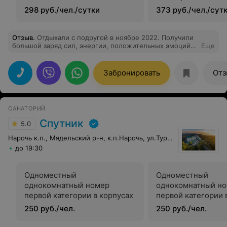
298 руб./чел./сутки
373 руб./чел./сут
Отзыв
.
Отдыхали с подругой в ноябре 2022. Получили
большой заряд сил, энергии, положительных эмоций!
Еще
Санаторий полностью отвечает заявленным звёздам.
Соответственно цена - качество. Медицинский
персонал подобран высокой квалификации, также на
Забронировать
Отз
высоте и другие подразделения. Все условия для
спортивного и культурного отдыха, отличная кухня.
Спасибо "Приозерный"! До новых встреч!
САНАТОРИЙ
Спутник
5.0
Нарочь к.п., Мядельский р-н, к.п.Нарочь, ул.Туристская, 14
до 19:30
Одноместный
Одноместный
однокомнатный номер
однокомнатный н
первой категории в корпусах
первой категории 
250 руб./чел.
250 руб./чел.