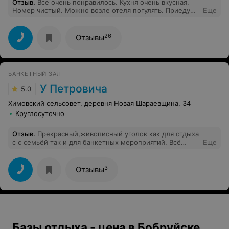
Отзыв
.
Все очень понравилось. Кухня очень вкусная.
Номер чистый. Можно возле отеля погулять. Приеду
Еще
сюда ещё раз обязательно
26
Отзывы
БАНКЕТНЫЙ ЗАЛ
У Петровича
5.0
Химовский сельсовет, деревня Новая Шараевщина, 34
Круглосуточно
Отзыв
.
Прекрасный,живописный уголок как для отдыха
с с семьёй так и для банкетных мероприятий. Всё
Еще
продумано и обустроено для комфортного
времяпрепровождения. А баня - просто супер! Также
были приятно удивлены ценами. Спасибо большое за
3
Отзывы
доставленные удовольствия.
Базы отдыха - цена в Бобруйске