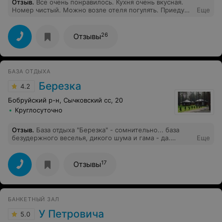
Отзыв
.
Все очень понравилось. Кухня очень вкусная.
Номер чистый. Можно возле отеля погулять. Приеду
Еще
сюда ещё раз обязательно
26
Отзывы
БАЗА ОТДЫХА
Березка
4.2
Бобруйский р-н, Сычковский сс, 20
Круглосуточно
Отзыв
.
База отдыха "Березка" - сомнительно... база
безудержного веселья, дикого шума и гама - да.
Еще
Безумно громкая музыка почти из каждого домика до
2-3-4 ночи. Отдохнуть и насладиться великолепной
природой и озером (что несомненно присутствует) не
17
Отзывы
получится, от слова совсем. Печально((. Что касается
непосредственно природы - все отлично и лес и озеро
и рыбалка. Есть лодки для прогулок, катамараны. Как
пожелание, на въезде поставить рамку и проверять
БАНКЕТНЫЙ ЗАЛ
людей на присутствие воспитания, культуры и
уважения к окружающим.
У Петровича
5.0