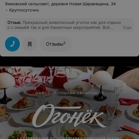
Химовский сельсовет, деревня Новая Шараевщина, 34
Круглосуточно
Отзыв
.
Прекрасный,живописный уголок как для отдыха
с с семьёй так и для банкетных мероприятий. Всё
Еще
продумано и обустроено для комфортного
времяпрепровождения. А баня - просто супер! Также
были приятно удивлены ценами. Спасибо большое за
3
Отзывы
доставленные удовольствия.