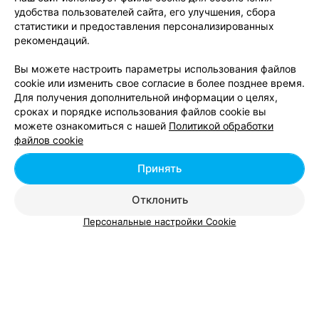
удобства пользователей сайта, его улучшения, сбора
статистики и предоставления персонализированных
рекомендаций.
ЭФФЕКТИВНАЯ РЕКЛАМА НА САЙТЕ
Вы можете настроить параметры использования файлов
cookie или изменить свое согласие в более позднее время.
ФИРМЕННЫЙ ПУНКТ САМОВЫВОЗА ИНТЕРНЕТ-МАГАЗИНА
Для получения дополнительной информации о целях,
Wildberries
сроках и порядке использования файлов cookie вы
Витебск, ул. Ленина, 73/50
до 20:00
можете ознакомиться с нашей
Политикой обработки
файлов cookie
7
Отзывы
Все адреса
Принять
Отклонить
МАГАЗИН ОДЕЖДЫ
Персональные настройки Cookie
Артус
Витебск, ул. Советская, 8
до 15:00
Все адреса