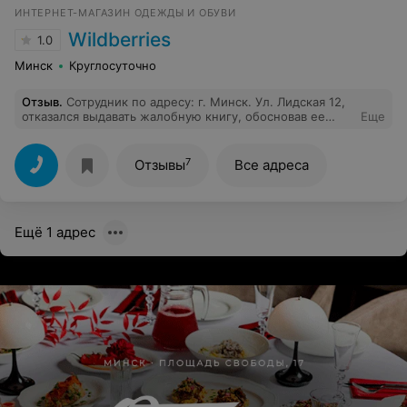
ИНТЕРНЕТ-МАГАЗИН ОДЕЖДЫ И ОБУВИ
Wildberries
1.0
Минск
Круглосуточно
Отзыв
.
Сотрудник по адресу: г. Минск. Ул. Лидская 12,
отказался выдавать жалобную книгу, обосновав ее
Еще
тем, что у них ее нет. Когда в других магазинах она
есть.
7
Отзывы
Все адреса
Ещё 1 адрес