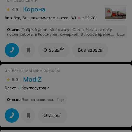
ТОРГОВЫЙ ЦЕНТР
Корона
4.0
Витебск, Бешенковичское шоссе, 3/1
с 09:00
Отзыв
.
Добрый день. Меня зовут Ольга. Часто захожу
после работы в Корону на Гончарной. В любое время,
Еще
когда бы я не заходила, проблема с обслуживанием. 1
продавец на мясной отдел (сырой и готовой
продукции), рыбный, кулинарию. Четыре очереди,
87
Отзывы
Все адреса
стоишь по 20 минут, ждешь продавца. Вечная
проблема и в 17.00, и в 20.00, и в 10.00, т.е. в любое
время. Прошу администрацию рассмотреть это вопрос
и обеспечить эти отделы хотя бы 2 продавцами в
ИНТЕРНЕТ-МАГАЗИН ОДЕЖДЫ
течение всего рабочего дня.
ModiZ
5.0
Брест
Круглосуточно
Отзыв
.
Все понравилось
Еще
1
Отзывы