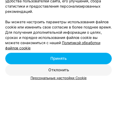
удобства пользователей сайта, его улучшения, сбора
статистики и предоставления персонализированных
рекомендаций.
Вы можете настроить параметры использования файлов
cookie или изменить свое согласие в более позднее время.
Для получения дополнительной информации о целях,
сроках и порядке использования файлов cookie вы
можете ознакомиться с нашей
Политикой обработки
ЭФФЕКТИВНАЯ РЕКЛАМА НА САЙТЕ
файлов cookie
МАГАЗИН МУЖСКОЙ ОДЕЖДЫ
Принять
Truvor
Витебск, ул. Белобородова, 3
с 10:00
Отклонить
Персональные настройки Cookie
МАГАЗИН ОДЕЖДЫ ДЛЯ ВСЕЙ СЕМЬИ
LC Waikiki
Витебск, ул. Чкалова, 35
с 10:00
4
Отзывы
Все адреса