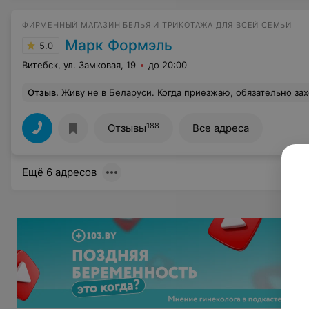
ФИРМЕННЫЙ МАГАЗИН БЕЛЬЯ И ТРИКОТАЖА ДЛЯ ВСЕЙ СЕМЬИ
Марк Формэль
5.0
Витебск, ул. Замковая, 19
до 20:00
Отзыв
.
Живу не в Беларуси. Когда приезжаю, обязательно захожу в Марк Формель за свежей порцией нижнего белья. К качеству никогда претензии не было и нет. Помимо белья покупала спортивный костюм, легенсы и топики для тренажерного зала. Эксплуатирую нещадно, никаких катешек, ниток и разошедшихся швов нет! Захожу в магазин в универмаге. Очень приятный коллектив! Все девушки очень приветливы и милы. Пару раз помогла с выбором Кудрявцева Наталья, она всегда одинаково с заботой по
188
Отзывы
Все адреса
Ещё 6 адресов