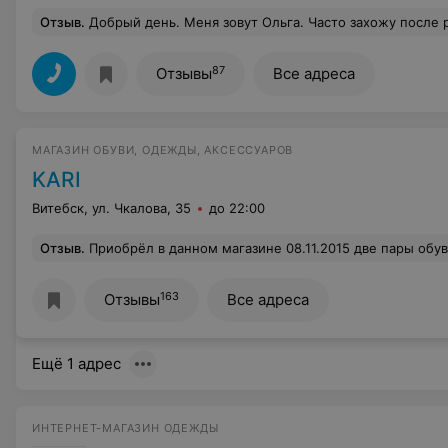
Отзыв
.
Добрый день. Меня зовут Ольга. Часто захожу после работы в Корону на Гончарной. В любое время, когда бы я не заходила, проблема с обслуживанием. 1 продавец на мясной отдел (сырой и готовой продукции), рыбный, кулинарию. Четыре очереди, стоишь по 20 минут, ждешь продавца. Вечная проблема и в 17.00, и в 20.00, и в 10.00
87
Отзывы
Все адреса
МАГАЗИН ОБУВИ, ОДЕЖДЫ, АКСЕССУАРОВ
KARI
Витебск, ул. Чкалова, 35
до 22:00
Отзыв
.
Приобрёл в данном магазине 08.11.2015 две пары обуви, в одной из двух после месяца носки сломалась собачка. Обратившись в магазин с надеждой устранить проблему столкнулся с непониманием. Продавцы как оказалось вообще не компетентны в данном вопросы, а администратор сославшись на то,что на фурнитуру гарантия не распространяется посоветовала мне отправиться через дорогу в ремонт обуви,предварительно озвучив мне, что там все поменяют за 7000 бел.рублей и сказала,что они сами так делают. О том чтобы принять обувь и рассмотреть данный вопрос комиссионно даже речи и не было,хотя в моём 
163
Отзывы
Все адреса
Ещё 1 адрес
ИНТЕРНЕТ-МАГАЗИН ОДЕЖДЫ