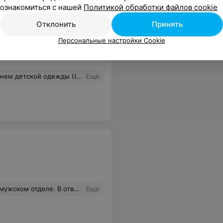
ознакомиться с нашей
Политикой обработки файлов cookie
Отклонить
Принять
Персональные настройки Cookie
ой одежды ((( Очень жаль(((
Еще
ношение того консультанта ко мне, испортило всё хорошее представление. Думаю, что следует провести беседу об этом. Ведь в следующий раз человек не станет терпеть такое.
Еще