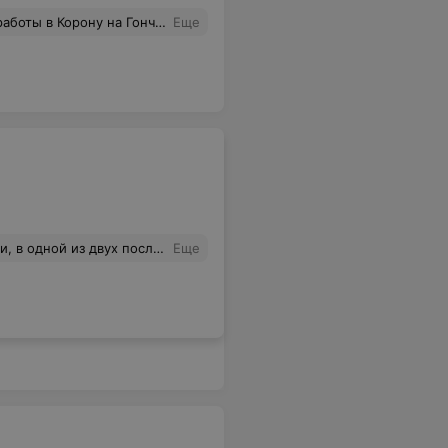
, т.е. в любое время. Прошу администрацию рассмотреть это вопрос и обеспечить эти отделы хотя бы 2 продавцами в течение всего рабочего дня.
Еще
понимании она должна была мне это предложить. Оценку данному магазину, а точнее персоналу ставлю отрицательную. Скорее всего ничего больше там не куплю. Позвонил в магазин Марко ради интереса-сказали приносите без вопросов, поремонтируем или поменяем.
Еще