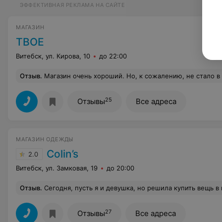
ЭФФЕКТИВНАЯ РЕКЛАМА НА САЙТЕ
МАГАЗИН
ТВОЕ
Витебск, ул. Кирова, 10
до 22:00
Отзыв
.
Магазин очень хороший. Но, к сожалению, не стало в нем детск
25
Отзывы
Все адреса
МАГАЗИН ОДЕЖДЫ
Colin’s
2.0
Витебск, ул. Замковая, 19
до 20:00
Отзыв
.
Сегодня, пусть я и девушка, но решила купить вещь в мужском отделе. В ответ на эти действия слышала насмешку в спину, со стороны консультанта. Знаете, я конечно всё понимаю, но это совершенно неприлично, так относиться к покупателю. О толерантности здесь речи и не идёт. Это ведь мой выбор где и что покупать? Так зачем смеяться, если это не меняет того, что я покупатель? Качество вещей прекрасное, но от
27
Отзывы
Все адреса