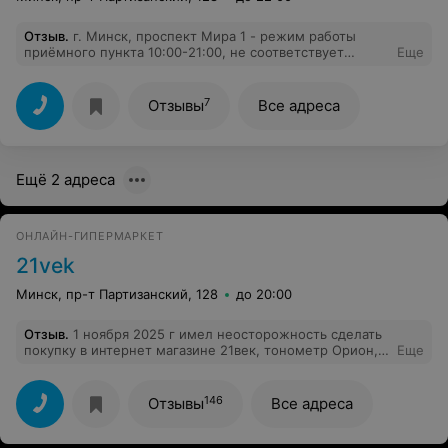
Отзыв
.
г. Минск, проспект Мира 1 - режим работы
приёмного пункта 10:00-21:00, не соответствует
Еще
действительности. Постоянные технические
перерывы. Их начало, конец, продолжительность -
нигде не указаны. Работники просто говорят, что
7
Отзывы
Все адреса
выдавать товар не будут, и когда начнут работать не
понятно. Хотя бы вывешивали бумажку, когда начнут
работать, если табличек с перерывами нет. Совсем не
ясно как забирать заказанный товар.
Ещё 2 адреса
ОНЛАЙН-ГИПЕРМАРКЕТ
21vek
Минск, пр-т Партизанский, 128
до 20:00
Отзыв
.
1 ноября 2025 г имел неосторожность сделать
покупку в интернет магазине 21век, тонометр Орион,
Еще
который оказался не совсем рабочий. Вернул на
следующий день. Приняли по описи и в течении
недели специалисты посмотрят и вернут деньги. Уже
146
Отзывы
Все адреса
прошло четыре недели.Сегодня уже 25 ноября.
Каждую неделю мне звонит или пишет новый
специалист, который произносит только одну фразу