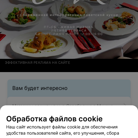
ЭФФЕКТИВНАЯ РЕКЛАМА НА САЙТЕ
Вам будет интересно
Магазины одежды в м-р Серебрянка в Минске
Обработка файлов cookie
Магазины одежды в м-р Степянка в Минске
Наш сайт использует файлы cookie для обеспечения
удобства пользователей сайта, его улучшения, сбора