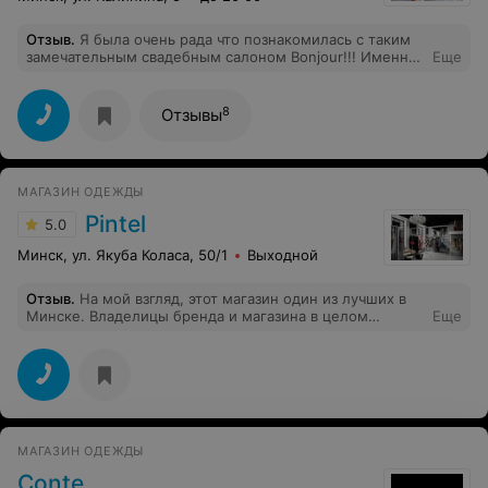
Отзыв
.
Я была очень рада что познакомилась с таким
замечательным свадебным салоном Bonjour!!! Именно
Еще
здесь мы нашли то самое платье моей мечты.
Подгонкой платья осуществлялась в Свадебной
галереи, и здесь мы встретили квалифицированных и
8
Отзывы
приятных консультантов. Спасибо Вам за вашу работу!
МАГАЗИН ОДЕЖДЫ
Pintel
5.0
Минск, ул. Якуба Коласа, 50/1
Выходной
Отзыв
.
На мой взгляд, этот магазин один из лучших в
Минске. Владелицы бренда и магазина в целом
Еще
безумно приятные и общительные люди, которые
лично принимают участие в помощи выбора модели,
посадки на фигуру (сделали коррекцию двух изделий
абсолютно безвозмездно и быстро), интересуются
вашими предпочтениями, но нет навязчивости и
втюхивания». Пришла в магазин поинтересоваться,
ушла с двумя покупками и заказом на индивидуальный
МАГАЗИН ОДЕЖДЫ
пошив!
Conte