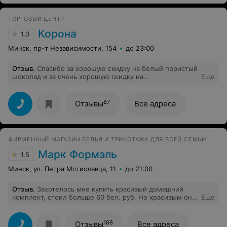
ТОРГОВЫЙ ЦЕНТР
Корона
1.0
Минск, пр-т Независимости, 154
до 23:00
Отзыв
.
Спасибо за хорошую скидку на белый пористый
шоколад и за очень хорошую скидку на
Еще
высокопроцентные йогурты. Спасибо за новый
"филиал" на Гикало. Для местных теперь не надо
ездить.
87
Отзывы
Все адреса
ФИРМЕННЫЙ МАГАЗИН БЕЛЬЯ И ТРИКОТАЖА ДЛЯ ВСЕЙ СЕМЬИ
Марк Формэль
1.5
Минск, ул. Петра Мстиславца, 11
до 21:00
Отзыв
.
Захотелось мне купить красивый домашний
комплект, стоил больше 60 бел. руб. Но красивым он
Еще
был до первой стирки. После стирки пуговицы просто
не держат, устала подшивать, реально просто хочется
выбросить. И вид на 2, хотя вещи ношу аккуратно.
188
Отзывы
Все адреса