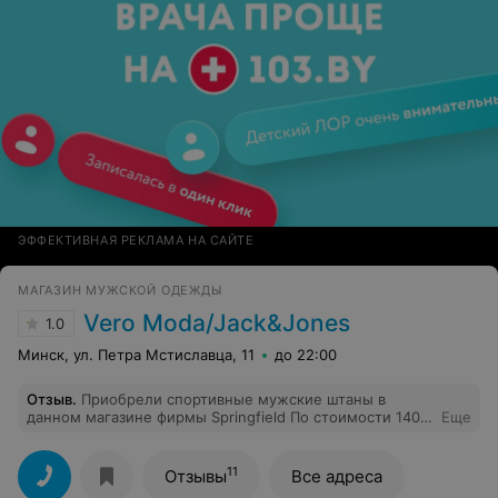
ЭФФЕКТИВНАЯ РЕКЛАМА НА САЙТЕ
МАГАЗИН МУЖСКОЙ ОДЕЖДЫ
Vero Moda/Jack&Jones
1.0
Минск, ул. Петра Мстиславца, 11
до 22:00
Отзыв
.
Приобрели спортивные мужские штаны в
данном магазине фирмы Springfield По стоимости 140
Еще
бел.р Одеты были пару раз, растянулись колени,
просто ужасно! 1 стирка по рекомендации на ярлыке-
штаны сели и стали выглядеть как подштаники! Не
11
Отзывы
Все адреса
рекомендую данный магазин и его продукт! Считаю,