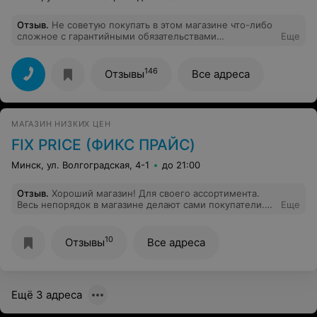
Отзыв
.
Не советую покупать в этом магазине что-либо
сложное с гарантийными обязательствами
Еще
(электроника, бытовая техника и т.д.) Проблемы,
нервы и плохое настроение гарантированы.
146
Отзывы
Все адреса
МАГАЗИН НИЗКИХ ЦЕН
FIX PRICE (ФИКС ПРАЙС)
Минск, ул. Волгоградская, 4-1
до 21:00
Отзыв
.
Хороший магазин! Для своего ассортимента.
Весь непорядок в магазине делают сами покупатели.
Еще
Если цены нет, ее делают на новый товар. Узнать
можно на кассе цену, но вежливо не отвлекая от
работы кассира. Ценники на нижнюю полку в
10
Отзывы
Все адреса
основном на полосе выше, из за недостатка
ценникодержателей.
Ещё 3 адреса