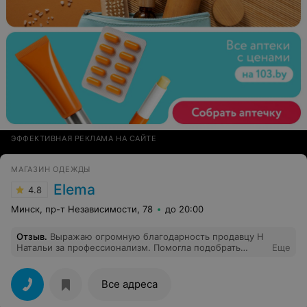
ЭФФЕКТИВНАЯ РЕКЛАМА НА САЙТЕ
МАГАЗИН ОДЕЖДЫ
Elema
4.8
Минск, пр-т Независимости, 78
до 20:00
Отзыв
.
Выражаю огромную благодарность продавцу Н
Натальи за профессионализм. Помогла подобрать
Еще
нужный размер и фасон покупаемой мной юбки.
Наталья очень вежливый продавец. Очень хотелось
бы, чтобы таких продавцов как Наталья, поощряли
Все адреса
премией .