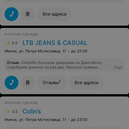
НДС и не выдача товарного чека по требованию
покупателя, вызывает некоторые вопросы и указывает
на некомпетентность.
Все адреса
МАГАЗИН ОДЕЖДЫ
LTB JEANS & CASUAL
5.0
Минск, ул. Петра Мстиславца, 11
до 22:00
Отзыв
.
Спасибо большое девушкам из Дана Молл,
подобрали джинсы на раз два. Просила прямые
Еще
классику, засунули меня в бойфренды и я не захотела
их снимать! Отличные консультанты, в следующий раз
только к вам)! И очень большой выбор моделей и
2
Отзывы
Все адреса
расцветки, цена кстати очень порадовала! Всегда
любила эту марку, джинсы очень хорошего качества!
Молодцы, что открыли новые магазины. LTB!
МАГАЗИН ОДЕЖДЫ
Colin’s
3.5
Минск, ул. Петра Мстиславца, 11
до 23:00