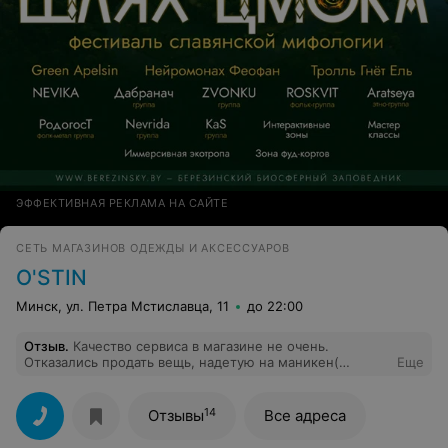
ЭФФЕКТИВНАЯ РЕКЛАМА НА САЙТЕ
CЕТЬ МАГАЗИНОВ ОДЕЖДЫ И АКСЕССУАРОВ
O'STIN
Минск, ул. Петра Мстиславца, 11
до 22:00
Отзыв
.
Качество сервиса в магазине не очень.
Отказались продать вещь, надетую на маникен(
Еще
последний понравившийся джемпер в необходимом
размере оказался). Внятно так и не объяснили, почему
при наличии вещи в магазине, ее купить нельзя.
14
Отзывы
Все адреса