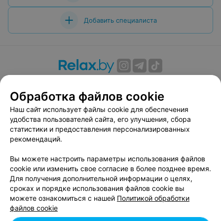
Добавить специалиста
О проекте
Новости проекта
Размещение рекламы
Обработка файлов cookie
Вакансии
Публичный договор
Способы оплаты
Публичный договор по использованию сервиса
Наш сайт использует файлы cookie для обеспечения
«Афиша»
удобства пользователей сайта, его улучшения, сбора
статистики и предоставления персонализированных
Пользовательское соглашение
рекомендаций.
Написать в поддержку
Вы можете настроить параметры использования файлов
Связаться по вопросам сотрудничества
cookie или изменить свое согласие в более позднее время.
Написать руководителю relax.by
Для получения дополнительной информации о целях,
Персональные настройки cookie
сроках и порядке использования файлов cookie вы
можете ознакомиться с нашей
Политикой обработки
Обработка персональных данных
файлов cookie