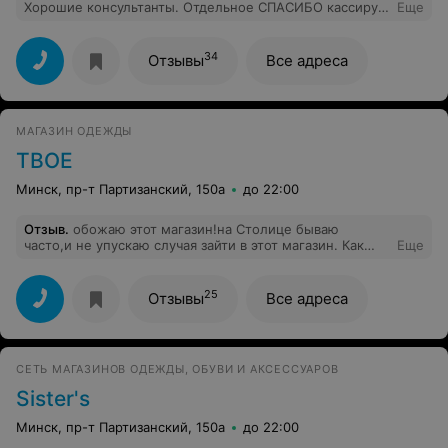
Хорошие консультанты. Отдельное СПАСИБО кассиру
Еще
Татьяне (фамилия и имя из чека) очень помогла
34
Отзывы
Все адреса
МАГАЗИН ОДЕЖДЫ
ТВОЕ
Минск, пр-т Партизанский, 150а
до 22:00
Отзыв
.
обожаю этот магазин!на Столице бываю
часто,и не упускаю случая зайти в этот магазин. Как
Еще
всегда продавцы приветливы , всегда подскажут и
посоветуют.Радует ассортимент и качество. Только
места моловато,второй магазин побольше будет;)
25
Отзывы
Все адреса
СЕТЬ МАГАЗИНОВ ОДЕЖДЫ, ОБУВИ И АКСЕССУАРОВ
Sister's
Минск, пр-т Партизанский, 150а
до 22:00