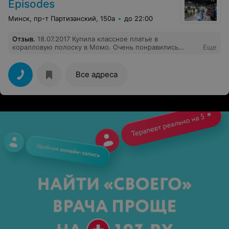
Episodes
Минск, пр-т Партизанский, 150а
до 22:00
Отзыв
.
18.07.2017 Купила классное платье в
коралловую полоску в Момо. Очень понравились
Еще
девочки продавцы, знают товар и его размерную
линейку на пять баллов! Вообще, Эпизодс - для меня
открытие! Буду приходить туда снова и снова!:)
Все адреса