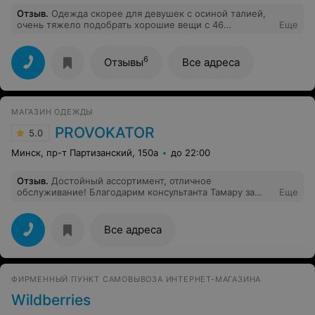
Отзыв
.
Одежда скорее для девушек с осиной талией,
очень тяжело подобрать хорошие вещи с 46
Еще
размером.
6
Отзывы
Все адреса
МАГАЗИН ОДЕЖДЫ
PROVOKATOR
5.0
Минск, пр-т Партизанский, 150а
до 22:00
Отзыв
.
Достойный ассортимент, отличное
обслуживание! Благодарим консультанта Тамару за
Еще
помощь в выборе, душевность и сервис)
Все адреса
ФИРМЕННЫЙ ПУНКТ САМОВЫВОЗА ИНТЕРНЕТ-МАГАЗИНА
Wildberries