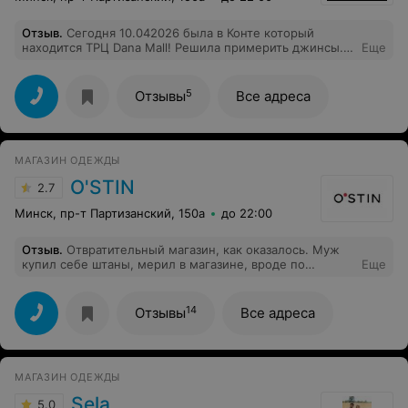
Отзыв
.
Сегодня 10.042026 была в Конте который
находится ТРЦ Dana Mall! Решила примерить джинсы.
Еще
Продавец- консультант Марина подобрала мне
идеальные ! Очень хорошее обслуживание ! Молодцы
!
5
Отзывы
Все адреса
МАГАЗИН ОДЕЖДЫ
O'STIN
2.7
Минск, пр-т Партизанский, 150а
до 22:00
Отзыв
.
Отвратительный магазин, как оказалось. Муж
купил себе штаны, мерил в магазине, вроде по
Еще
размеру подошло, все хорошо. Купил. Пришёл домой,
постирал (не знаю, как остальные люди, но обычно
вещи перед ноской стирают, особенно в теперешней
14
Отзывы
Все адреса
ситуации, в период пандемии, когда неизвестно
сколько человек их померяло и прочее) По итогу ещё
раз одев и посмотрев, пришли к выводу, что в
некоторых местах они немного большеваты. Решили
МАГАЗИН ОДЕЖДЫ
пойти в магазин, поменять на размер меньше. По итогу
продавец отказал в возврате, сказав, что вещь
Sela
5.0