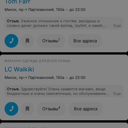
Tom Farr
Минск, пр-т Партизанский, 150а
до 22:00
Отзыв
.
Ужасное отношение к гостям, заходишь и
словно денег должен такой взгляд, грубят, и хамят,
Еще
смените пожалуйста обслуживающий персонал
1
Отзывы
Все адреса
МАГАЗИН ОДЕЖДЫ ДЛЯ ВСЕЙ СЕМЬИ
LC Waikiki
Минск, пр-т Партизанский, 150а
до 22:00
Отзыв
.
Здравствуйте! Очень нравится магазин, вещи
бюджетные и очень симпатичные, но обслуживание
Еще
никакое! Пришли с мужем приодеться, сразу
направились в мужской отдел. Я начала выбирать мужу
майки, взяла первую с прилавка и тут позади голос :"
4
Отзывы
Все адреса
Девушка! Это одежда для подростка!" Было сказано
таким тоном, что мне сразу стало очень некомфортно,
а про взгляд я вообще молчу! Я даже от
неожиданности извинилась, что посягнула не на тот