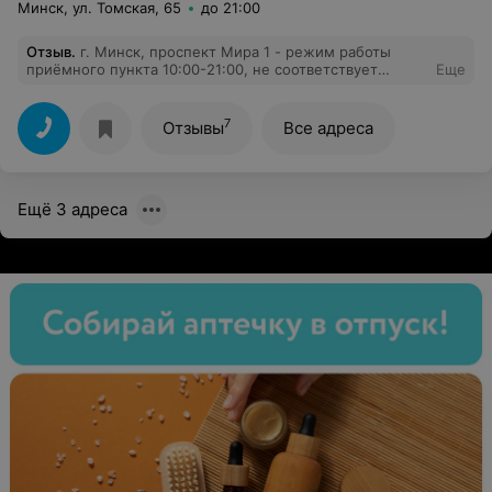
Минск, ул. Томская, 65
до 21:00
Отзыв
.
г. Минск, проспект Мира 1 - режим работы
приёмного пункта 10:00-21:00, не соответствует
Еще
действительности. Постоянные технические
перерывы. Их начало, конец, продолжительность -
нигде не указаны. Работники просто говорят, что
7
Отзывы
Все адреса
выдавать товар не будут, и когда начнут работать не
понятно. Хотя бы вывешивали бумажку, когда начнут
работать, если табличек с перерывами нет. Совсем не
ясно как забирать заказанный товар.
Ещё 3 адреса