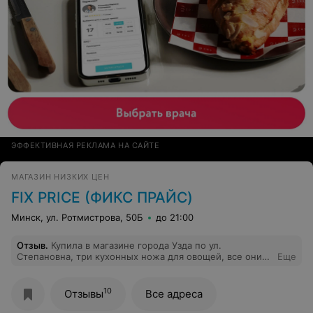
ЭФФЕКТИВНАЯ РЕКЛАМА НА САЙТЕ
МАГАЗИН НИЗКИХ ЦЕН
FIX PRICE (ФИКС ПРАЙС)
Минск, ул. Ротмистрова, 50Б
до 21:00
Отзыв
.
Купила в магазине города Узда по ул.
Степановна, три кухонных ножа для овощей, все они
Еще
сломались с первого дня применения,придя в магазин
с чеком, через пять дней,заведующая магазином дала
ясно понять что замены не будет. Поэтому хотите
10
Отзывы
Все адреса
выбросить деньги, идите в эту сеть магазинов.