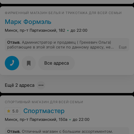
ФИРМЕННЫЙ МАГАЗИН БЕЛЬЯ И ТРИКОТАЖА ДЛЯ ВСЕЙ СЕМЬИ
Марк Формэль
Минск, пр-т Партизанский, 182
до 22:00
Отзыв
.
Администратор и продавец ( Грекевич Ольга)
работающие в этой этой сети по данному адресу, не
Еще
могли проконсультировать по вопросу того, почему у
них ни все размеры на женский джемпер, новая
модель, разговаривали на повышенных тонах!
Все адреса
Вышестоящее руководство, пожалуйста, подбирайте
квалифицированных сотрудников!
Ещё 2 адреса
СПОРТИВНЫЙ МАГАЗИН ДЛЯ ВСЕЙ СЕМЬИ
Спортмастер
5.0
Минск, пр-т Партизанский, 150а
до 22:00
Отзыв
.
Отличный магазин с большим ассортиментом.