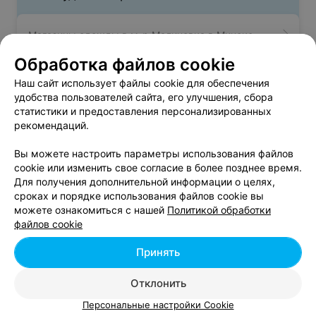
Магазины одежды в м-р Малиновка в Минске
Обработка файлов cookie
Магазины одежды в м-р Масюковщина в Минске
Наш сайт использует файлы cookie для обеспечения
удобства пользователей сайта, его улучшения, сбора
статистики и предоставления персонализированных
Магазины одежды в м-р Михалово в Минске
рекомендаций.
Вы можете настроить параметры использования файлов
cookie или изменить свое согласие в более позднее время.
Для получения дополнительной информации о целях,
сроках и порядке использования файлов cookie вы
можете ознакомиться с нашей
Политикой обработки
Добавить компанию
файлов cookie
Добавить специалиста
Принять
Отклонить
Персональные настройки Cookie