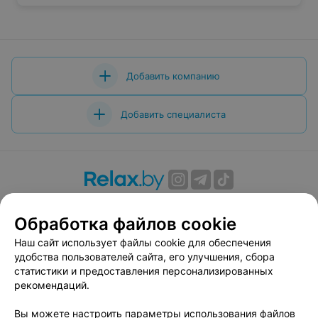
Добавить компанию
Добавить специалиста
О проекте
Новости проекта
Размещение рекламы
Обработка файлов cookie
Вакансии
Публичный договор
Способы оплаты
Публичный договор по использованию сервиса
Наш сайт использует файлы cookie для обеспечения
«Афиша»
удобства пользователей сайта, его улучшения, сбора
статистики и предоставления персонализированных
Пользовательское соглашение
рекомендаций.
Написать в поддержку
Вы можете настроить параметры использования файлов
Связаться по вопросам сотрудничества