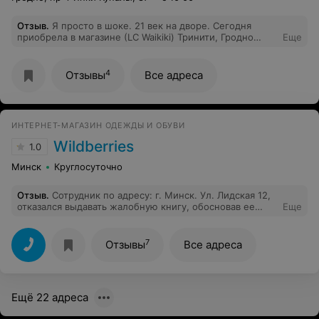
Отзыв
.
Я просто в шоке. 21 век на дворе. Сегодня
приобрела в магазине (LC Waikiki) Тринити, Гродно
Еще
блузку. На кассе мне предложили платный пакет,
ПЛАТНЫЙ ПАКЕТ, ну это ладно, возможно бизнесу
сложно, решили экономить, понимаю. Я отказалась,
4
Отзывы
Все адреса
так как была с рюкзаком и пакет в принципе мне был
не нужен. НО, мне отдали вещь, после расчёта, просто
вот так в первозданном виде, я имею ввиду даже
пакета, обычного упаковочного не нашлось. Это
ИНТЕРНЕТ-МАГАЗИН ОДЕЖДЫ И ОБУВИ
вообще как, т.е. если человек не хочет платный пакет,
забирай как тряпку. Это жесть, ну ребята. Все товары
Wildberries
1.0
должны быть в упаковке. Я в шоке, просто.
Минск
Круглосуточно
Отзыв
.
Сотрудник по адресу: г. Минск. Ул. Лидская 12,
отказался выдавать жалобную книгу, обосновав ее
Еще
тем, что у них ее нет. Когда в других магазинах она
есть.
7
Отзывы
Все адреса
Ещё 22 адреса