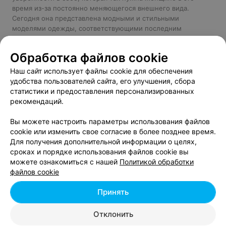
время из-за постоянно меняющегося внешнего вида.
Сегодня она представлена модными и стильными
моделями одежды, соответствующими последним
актуальным тенденциям. Поэтому можно забыть о
бесформенных и мешковатых вещах, которые приходилось
Обработка файлов cookie
покупать раньше.
Наш сайт использует файлы cookie для обеспечения
Современная индустрия трудится над тем, чтобы все 9
удобства пользователей сайта, его улучшения, сбора
месяцев женщина могла быть в привлекательном и
статистики и предоставления персонализированных
красивом образе. Уникальные выкройки позволяют
рекомендаций.
дизайнерам создавать комфортные и стильные вещи для
беременных, которые смогут пригодиться и остаться
Вы можете настроить параметры использования файлов
актуальными в послеродовый период. Портал relax.by
cookie или изменить свое согласие в более позднее время.
собрал в данном разделе список магазинов одежды для
Для получения дополнительной информации о целях,
беременных в Гродно, среди которых вы непременно
сроках и порядке использования файлов cookie вы
найдете наиболее подходящую. Также у нас собрана вся
можете ознакомиться с нашей
Политикой обработки
необходимая информация: точные адреса, схемы проездов,
файлов cookie
а также контактные телефоны, позвонив по которым, вы
сможете узнать график работы магазина.
Принять
Смотрите также в нашем каталоге:
магазины для детей в
Гродно
.
Отклонить