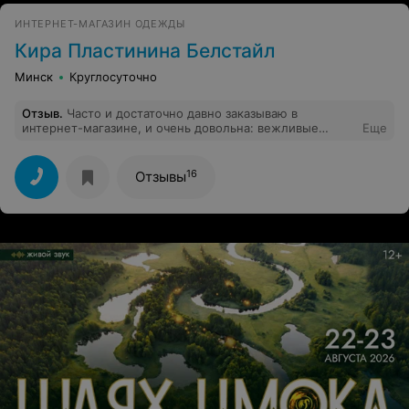
ИНТЕРНЕТ-МАГАЗИН ОДЕЖДЫ
Кира Пластинина Белстайл
Минск
Круглосуточно
Отзыв
.
Часто и достаточно давно заказываю в
интернет-магазине, и очень довольна: вежливые
Еще
девушки, всегда расскажут что и как, вещи упакованы
и даже не открыты ни разу!Спасибо за работу!
Отличный магазин!
16
Отзывы