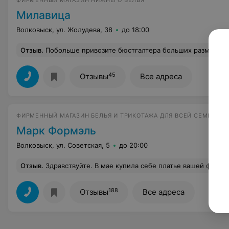
ФИРМЕННЫЙ МАГАЗИН НИЖНЕГО БЕЛЬЯ
Милавица
Волковыск, ул. Жолудева, 38
до 18:00
Отзыв
.
Побольше привозите бюстгалтера больших размеров
45
Отзывы
Все адреса
ФИРМЕННЫЙ МАГАЗИН БЕЛЬЯ И ТРИКОТАЖА ДЛЯ ВСЕЙ СЕМЬИ
Марк Формэль
Волковыск, ул. Советская, 5
до 20:00
Отзыв
.
Здравствуйте. В мае купила себе платье вашей фирмы модель 152231 (белые цветы на черном), и очень расстроилась. Я его одела несколько раз и оно под мышками поплыло. Попробовала постирать и стало только хуже. Не знаю что теперь делать т.к. чек не сохранила, да и фасон очень нравится,редко могу найти чт
188
Отзывы
Все адреса