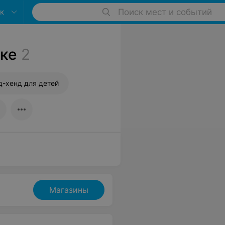
к
Поиск мест и событий
ске
2
д-хенд для детей
Магазины