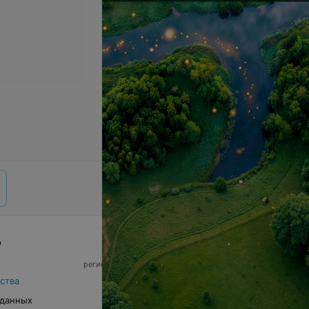
р
© 2026 ООО «Артокс Лаб», УНП 191700409,
регистрирующий орган - Минский горисполком
|
220012, Республика Беларусь, г. Минск,
ства
улица Толбухина, 2, пом. 16 | info@relax.by
 данных