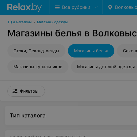
Все рубрики
Волковыс
ТЦ и магазины
•
Магазины одежды
Магазины белья в Волковы
Стоки, Секонд-хенды
Магазины белья
Секон
Магазины купальников
Магазины детской одежды
Фильтры
Тип каталога