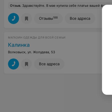
Отзыв
.
Здравствуйте. В мае купила себе платье вашей фирмы модель 152231 (белые цветы на черном), и очень расстроилась. Я его одела несколько раз и оно под мышками поплыло. Попробовала постирать и стало только хуже. Не знаю что теперь делать т.к. чек не сохранила, да и фасон очень нравится,редко могу найти чт
188
Отзывы
Все адреса
МАГАЗИН ОДЕЖДЫ ДЛЯ ВСЕЙ СЕМЬИ
Калинка
Волковыск, ул. Жолудева, 53
Все адреса