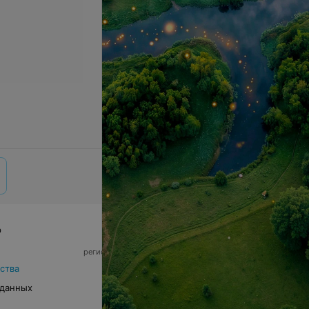
р
© 2026 ООО «Артокс Лаб», УНП 191700409,
регистрирующий орган - Минский горисполком
|
220012, Республика Беларусь, г. Минск,
ства
улица Толбухина, 2, пом. 16 | info@relax.by
 данных