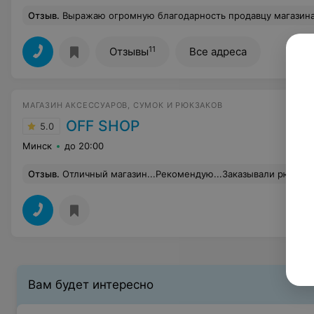
Отзыв
.
Выражаю огромную благодарность продавцу магазина Верали в Сенице, Ирине . 18.06.25 г.я зашла в указанный магазин, чтобы присмотреть своей дочери- подростку первый в жизни бюстик...Дочь, конечно, очень стеснялась поначалу, но Ирина со своей искренней добротой, смогла быстро раскрепостить мою красотку, и уже через несколько минут ,дочь , выбрав себе несколько моделей, сияла от счастья) Поняв, что Ирина- профессионал своего дела, я решила и себе приобрести бюстгалтер..т.к.из- за специфической формы груди, мне очень трудно что- то подобрать... Умничка Ирина и меня быстренько "принарядила" (smiley), с лёгкостью подобрав нужные модель и размер 
11
Отзывы
Все адреса
МАГАЗИН АКСЕССУАРОВ, СУМОК И РЮКЗАКОВ
OFF SHOP
5.0
Минск
до 20:00
Отзыв
.
Отличный магазин...Рекомендую...Заказывали рюкзак K
Вам будет интересно