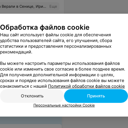
. В итоге мы приобрели 5 единиц белья... Примеряя с дочкой дома свои обновки, вспоминали Ирину добрым словом...и решили написать слова благодарности... Спасибо вам большое за вашу работу, профессионализм и человечное отношение к покупателям) Теперь за бельѣм только к вам)
Еще
Обработка файлов cookie
Наш сайт использует файлы cookie для обеспечения
удобства пользователей сайта, его улучшения, сбора
статистики и предоставления персонализированных
рекомендаций.
Вы можете настроить параметры использования файлов
cookie или изменить свое согласие в более позднее время.
anken...
Еще
Для получения дополнительной информации о целях,
сроках и порядке использования файлов cookie вы можете
ознакомиться с нашей
Политикой обработки файлов cookie
Отклонить
Принять
Персональные настройки Cookie