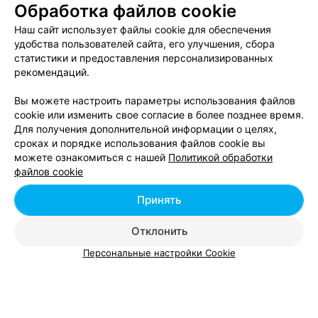
Обработка файлов cookie
ЭФФЕКТИВНАЯ РЕКЛАМА НА САЙТЕ
Наш сайт использует файлы cookie для обеспечения
удобства пользователей сайта, его улучшения, сбора
МАГАЗИН БЕЛЬЯ
статистики и предоставления персонализированных
INCANTO
рекомендаций.
Минск, пр-т Победителей, 9
с 10:00
Вы можете настроить параметры использования файлов
cookie или изменить свое согласие в более позднее время.
Для получения дополнительной информации о целях,
МАГАЗИН СПЕЦИАЛЬНОГО БЕЛЬЯ
сроках и порядке использования файлов cookie вы
Фэст
можете ознакомиться с нашей
Политикой обработки
Минск, ул. Комсомольская, 14
с 10:00
файлов cookie
Принять
МАГАЗИН БЕЛЬЯ
Linette (Линетте)
Отклонить
Минск, ул. Немига, 3
с 10:30
Персональные настройки Cookie
Все адреса