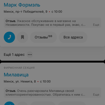
Марк Формэль
Минск, пр-т Победителей, 9
с 10:00
Отзыв
.
Ужасное обслуживание в магазине на
Независимости. Покупаю не в первый раз, знаю, с
Еще
какой стороны идет очередь в кассу, но так как с
противоположной стороны стояла с покупками целая
компания, продавец предпочла обслуживать их. Ок,
188
Отзывы
Все адреса
жду. Но на кассе продавцы не ценят время
покупателей, и про текущие акции рассказывают по 10
минут, не умея изложить информацию кратко.Каждому
покупателю. Мне не нужны акции, мне нужны мои
Ещё 1 адрес
покупки и время.Оставила все на кассе и ушла. Зря
потраченное время. Вряд ли вернусь в этот магазин.
ФИРМЕННАЯ СЕКЦИЯ
Милавица
Минск, ул. Немига, 8
с 10:00
Отзыв
.
Очень разочаровала Милавица своей
клиентоориентированностью. Обратилась к ним с
Еще
просьбой продлить действие сертификата 100 рублей
просроченного на 2 недели. Причина рождение