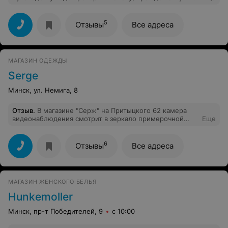
персонал так обращаться с клиентами. Девушка на
кассе прямо со вздохом сожаления огорченно
пожурила, что я взяла одну единицу, а не "3 по цене
5
Отзывы
Все адреса
2ух по акции". Продукция хорошая. Навязчивое
обслуживание-нет!
МАГАЗИН ОДЕЖДЫ
Serge
Минск, ул. Немига, 8
Отзыв
.
В магазине "Серж" на Притыцкого 62 камера
видеонаблюдения смотрит в зеркало примерочной
Еще
кабины. Очень неприятно раздеваться под бдительным
оком охраны. Таким образом вы хотите от воровства
избавиться?? Позор!!! Больше к вам ни ногой!!
6
Отзывы
Все адреса
МАГАЗИН ЖЕНСКОГО БЕЛЬЯ
Hunkemoller
Минск, пр-т Победителей, 9
с 10:00