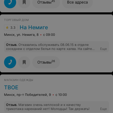
ребёнка и строгая изоляция в период ковида. Для
45
Отзывы
Все адреса
данной компании это оказалось не аргументом.
Интересно, что же для вас тогда причина? Или на это
сертификаты и рассчитаны, чтобы их не отоваривали?
Все в это сложное время идут навстречу. Или вы
ТОРГОВЫЙ ДОМ
живете в другое время и у вас все хорошо? Сожалею,
что была вашим клиентом.
На Немиге
3.3
Минск, ул. Немига, 8
с 09:00
Отзыв
.
Отказались обслуживать 08.06.15 в отделе
соседнем с отделом белья по карте халва. На сайте
Еще
информации о запрете рассчитываться данной картой
нет. Никогда в других магазинах такой проблемы не
было. Я час простояла в очередях, чтобы услышать в
26
Отзывы
ответ "по данной карте в день скидок клиенты не
обслуживаются".Отвратительный обслуживающий
персонал!!!
МАГАЗИН ОДЕЖДЫ
ТВОЕ
Минск, пр-т Победителей, 9
с 10:00
Отзыв
.
Магазин очень неплохой и к качеству
трикотажа нареканий нет! Молодцы! Так держать!
Еще