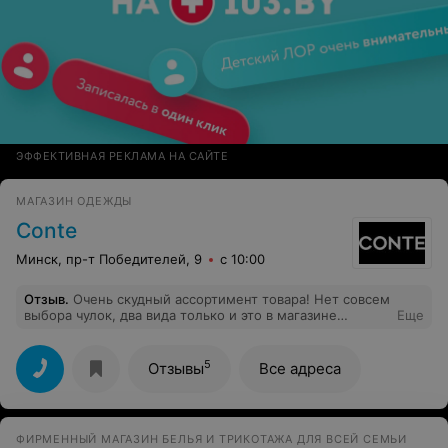
ЭФФЕКТИВНАЯ РЕКЛАМА НА САЙТЕ
МАГАЗИН ОДЕЖДЫ
Conte
Минск, пр-т Победителей, 9
с 10:00
Отзыв
.
Очень скудный ассортимент товара! Нет совсем
выбора чулок, два вида только и это в магазине
Еще
колгот?! Следочков тоже нет! Очень разочаровал(
5
Отзывы
Все адреса
ФИРМЕННЫЙ МАГАЗИН БЕЛЬЯ И ТРИКОТАЖА ДЛЯ ВСЕЙ СЕМЬИ