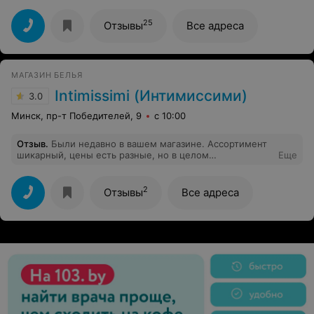
25
Отзывы
Все адреса
МАГАЗИН БЕЛЬЯ
Intimissimi (Интимиссими)
3.0
Минск, пр-т Победителей, 9
с 10:00
Отзыв
.
Были недавно в вашем магазине. Ассортимент
шикарный, цены есть разные, но в целом
Еще
приемлемые. Единственное но, это ваш
администратор. Очень вспыльчивая и недовольная,
произвела не самое лучшее впечатление. А в целом
2
Отзывы
Все адреса
очень крутой магазин. Вы двигаетесь в правильном
направлении. Молодцы!