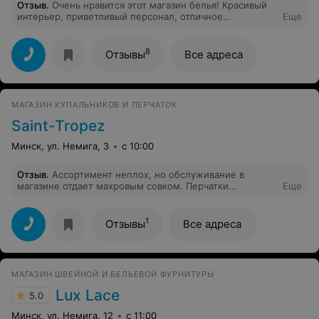
Отзыв
.
Очень нравится этот магазин белья! Красивый
интерьер, приветливый персонал, отличное
Еще
обслуживание, хороший ассортимент. Цены не низкие,
зато хорошее качество.
8
Отзывы
Все адреса
МАГАЗИН КУПАЛЬНИКОВ И ПЕРЧАТОК
Saint-Tropez
Минск, ул. Немига, 3
с 10:00
Отзыв
.
Ассортимент неплох, но обслуживание в
магазине отдает махровым совком. Перчатки
Еще
стоимостью около 100 $ можно примерить только при
покупке, на вопрос "почему" продавец окинет
презрительнЫм взглядом. КАК МОЖНО ПРИНЯТЬ
1
Отзывы
Все адреса
РЕШЕНИЕ О ПОКУПКЕ БЕЗ ПРИМЕРКИ? С подобным
казусом сталкиваюсь впервые! В минских бутиках
можно примерять вещи, в литовских -пожалуйста, а в
маленькой точке в торговом центре ставят такие
МАГАЗИН ШВЕЙНОЙ И БЕЛЬЕВОЙ ФУРНИТУРЫ
условия. При наличии должной суммы пропало всякое
желание находиться в этом магазине и покупать что-
Lux Lace
5.0
либо. Абсурд.
Минск, ул. Немига, 12
с 11:00