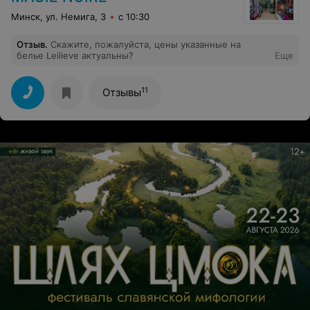
Минск, ул. Немига, 3
с 10:30
Отзыв
.
Скажите, пожалуйста, цены указанные на
белье Leilieve актуальны?
Еще
11
Отзывы