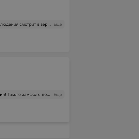
м вы хотите от воровства избавиться?? Позор!!! Больше к вам ни ногой!!
Еще
кое возможно вообще! Попросила книгу отзывов и предложений, на что мне был ответ, её нет она на офисе проверке! Попрошу вас взять в оборот этого консультанта! Я постоянный покупатель 8 лет, и с таким впервые столкнулась!
Еще