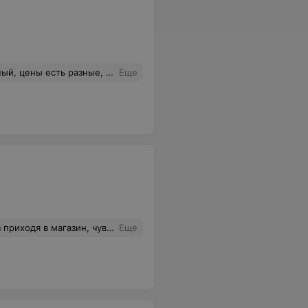
ение. А в целом очень крутой магазин. Вы двигаетесь в правильном направлении. Молодцы!
Еще
ые всегда помогают подобрать именно то, что ты ищешь.
Еще