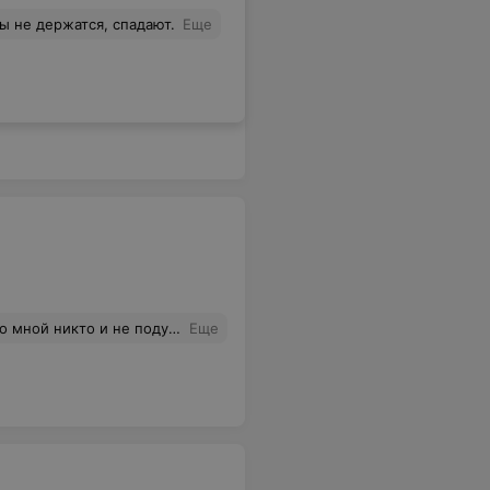
ы не держатся, спадают.
Еще
кое желание что-либо купить отпадает. Больше ни ногой в этот магазин. Зашла в соседний магазин белья и купила всё там!
Еще