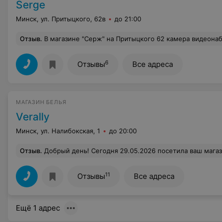
Serge
Минск, ул. Притыцкого, 62в
до 21:00
Отзыв
.
В магазине "Серж" на Притыцкого 62 камера видеонаблюдения смотрит в зеркало примерочной кабины. Очень неприятно раздеваться под бдительным оком охраны. Таким образо
6
Отзывы
Все адреса
МАГАЗИН БЕЛЬЯ
Verally
Минск, ул. Налибокская, 1
до 20:00
Отзыв
.
Добрый день! Сегодня 29.05.2026 посетила ваш магазин! Такого хамского поведения я не видела в своей жизни!!! Во первых стояла с мужчиной разговаривала 30-40 минут с букетом роз! И прилюдно устроила обжимание при покупателей! Можете посмотреть по камерам! Время 20:00, консультации не было и обслуживание не было! Так же попросить ленту сантиметр нам отказала, переходила на личности и на ТЫ, такого ужасного обслуживание я не видела, я хотела вызвать милицию после того, как она начала выгонять! Я была с подругой, как та
11
Отзывы
Все адреса
Ещё 1 адрес