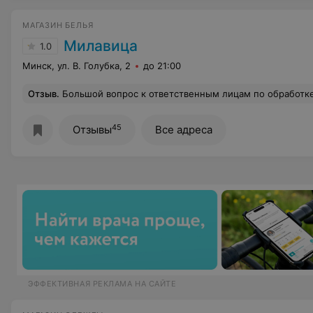
МАГАЗИН БЕЛЬЯ
Милавица
1.0
Минск, ул. В. Голубка, 2
до 21:00
Отзыв
.
Большой вопрос к ответственным лицам по обработке обращений от клиентов: вы вообще реагируете на клиентов? Был сертификат на 200руб., действовал до 05.12.2021. Упустила этот момент по срокам и смогла приехать в магазин только 11.12.2021, хотела как раз купить подарки дочке к Новому году. Мне отказали в отоваривании и сказали написать заявление по моим сертификатам, в таком случае, возможно, мне смогут их продлить. В этот же день написала заявление. Ответ от компании не получила до сих пор. 06.01.2022 заехала в магазин, уточнила был ли ответ - ничего, в моем почтовом ящике тоже ничего. Оставила свое заявление-замечание в Книге замечаний и предложений уже непосредственно в магазине. И что же, до 
45
Отзывы
Все адреса
ЭФФЕКТИВНАЯ РЕКЛАМА НА САЙТЕ