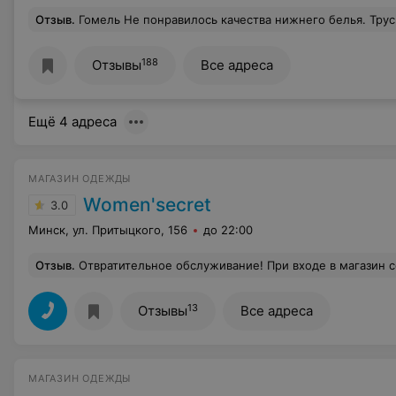
Отзыв
.
Гомель Не понравилось качества нижнего белья. Трус
188
Отзывы
Все адреса
Ещё 4 адреса
МАГАЗИН ОДЕЖДЫ
Women'secret
3.0
Минск, ул. Притыцкого, 156
до 22:00
Отзыв
.
Отвратительное обслуживание! При входе в магазин со мной никто и не подумал поздороваться. Я хотела купить себе бельё и пижаму, шла конкретно с этой целью. Но когда, во-первых, никто не здоровается и не предлагает помощь, во-вторых, за тобой следят и ходят по пятам, всячес
13
Отзывы
Все адреса
МАГАЗИН ОДЕЖДЫ