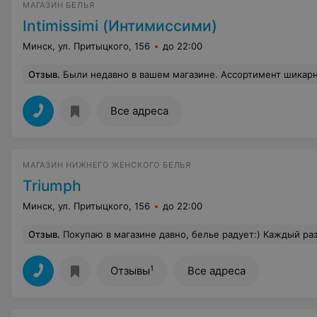
МАГАЗИН БЕЛЬЯ
Intimissimi (Интимиссими)
Минск, ул. Притыцкого, 156
до 22:00
Отзыв
.
Были недавно в вашем магазине. Ассортимент шикарный, цены есть разные, но в целом приемлемые. Единственное но, это ваш администратор. Очень вспыльчивая и недовольная, произвела не самое лучшее впечатл
Все адреса
МАГАЗИН НИЖНЕГО ЖЕНСКОГО БЕЛЬЯ
Triumph
Минск, ул. Притыцкого, 156
до 22:00
Отзыв
.
Покупаю в магазине давно, белье радует:) Каждый раз приходя в магазин, чувствуешь положительный настрой продавцов, котор
1
Отзывы
Все адреса