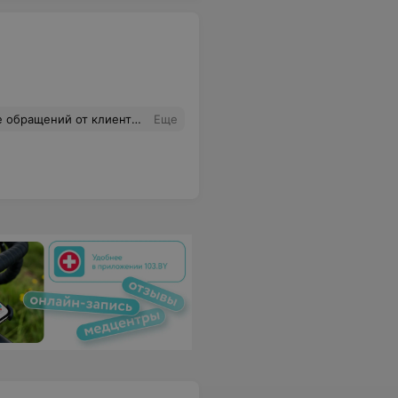
сих пор нет ни одного официального ответа от компании. Интересный подход к обслуживанию клиентов - игнорирование. Куда писать, звонить, чтобы получить ответ? Может компания все-таки проснётся от новогодней спячки и соизволит дать ответ, а в ожидаемом варианте - пролит действие сертификатов.
Еще