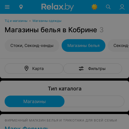
ТЦ и магазины
•
Магазины одежды
Магазины белья в Кобрине
3
Стоки, Секонд-хенды
Магазины белья
Секонд
Фильтры
Карта
Тип каталога
Магазины
ФИРМЕННЫЙ МАГАЗИН БЕЛЬЯ И ТРИКОТАЖА ДЛЯ ВСЕЙ СЕМЬИ
Марк Формэль