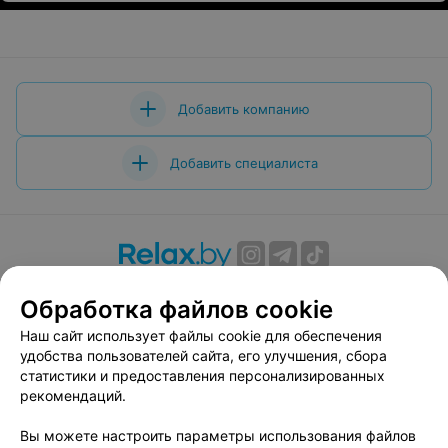
Добавить компанию
Добавить специалиста
О проекте
Новости проекта
Размещение рекламы
Обработка файлов cookie
Вакансии
Публичный договор
Способы оплаты
Наш сайт использует файлы cookie для обеспечения
Публичный договор по использованию сервиса
удобства пользователей сайта, его улучшения, сбора
«Афиша»
статистики и предоставления персонализированных
Пользовательское соглашение
рекомендаций.
Написать в поддержку
Вы можете настроить параметры использования файлов
Связаться по вопросам сотрудничества