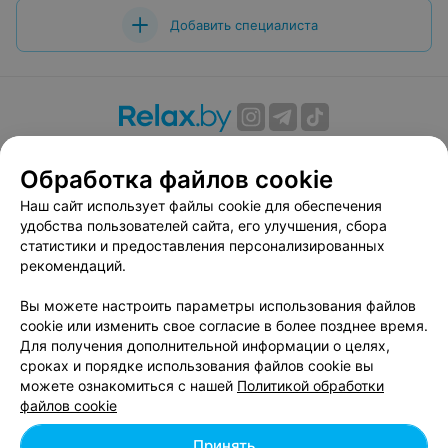
Добавить специалиста
О проекте
Новости проекта
Размещение рекламы
Обработка файлов cookie
Вакансии
Публичный договор
Способы оплаты
Публичный договор по использованию сервиса
Наш сайт использует файлы cookie для обеспечения
«Афиша»
удобства пользователей сайта, его улучшения, сбора
статистики и предоставления персонализированных
Пользовательское соглашение
рекомендаций.
Написать в поддержку
Вы можете настроить параметры использования файлов
Связаться по вопросам сотрудничества
cookie или изменить свое согласие в более позднее время.
Написать руководителю relax.by
Для получения дополнительной информации о целях,
Персональные настройки cookie
сроках и порядке использования файлов cookie вы
можете ознакомиться с нашей
Политикой обработки
Обработка персональных данных
файлов cookie
Принять