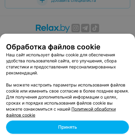
Добавить специалиста
О проекте
Новости проекта
Размещение рекламы
Обработка файлов cookie
Вакансии
Публичный договор
Способы оплаты
Публичный договор по использованию сервиса
Наш сайт использует файлы cookie для обеспечения
«Афиша»
удобства пользователей сайта, его улучшения, сбора
статистики и предоставления персонализированных
Пользовательское соглашение
рекомендаций.
Написать в поддержку
Вы можете настроить параметры использования файлов
Связаться по вопросам сотрудничества
cookie или изменить свое согласие в более позднее время.
Написать руководителю relax.by
Для получения дополнительной информации о целях,
Персональные настройки cookie
сроках и порядке использования файлов cookie вы
можете ознакомиться с нашей
Политикой обработки
Обработка персональных данных
файлов cookie
Принять
© 2026 ООО «Артокс Лаб», УНП 191700409, регистрирующий орган -