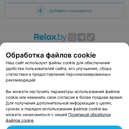
Добавить специалиста
О проекте
Новости проекта
Размещение рекламы
Обработка файлов cookie
Вакансии
Публичный договор
Способы оплаты
Публичный договор по использованию сервиса
Наш сайт использует файлы cookie для обеспечения
«Афиша»
удобства пользователей сайта, его улучшения, сбора
статистики и предоставления персонализированных
Пользовательское соглашение
рекомендаций.
Написать в поддержку
Вы можете настроить параметры использования файлов
Связаться по вопросам сотрудничества
cookie или изменить свое согласие в более позднее время.
Написать руководителю relax.by
Для получения дополнительной информации о целях,
Персональные настройки cookie
сроках и порядке использования файлов cookie вы
можете ознакомиться с нашей
Политикой обработки
Обработка персональных данных
файлов cookie