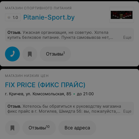
МАГАЗИН СПОРТИВНОГО ПИТАНИЯ
Pitanie-Sport.by
1.0
Отзыв
.
Ужасная организация, не советую. Хотела
купить белковое питание. Пункта самовывоза нет,
Еще
доставим почтой. Ок. Так и не дождалась. По Вайберу
отвечают: "Все хорошо, ждите". По телефону: "
Уточним на почте", и молчок. В итоге купила у
1
Отзывы
конкурентов)) Ну что ж, не нужен заработок, их дело.
Для меня потеря времени. А вы решайте сами
МАГАЗИН НИЗКИХ ЦЕН
FIX PRICE (ФИКС ПРАЙС)
г. Кричев, ул. Комсомольская, 85
до 21:00
Отзыв
.
Хотелось бы обратиться к руководству магазина
фикс прайс в г. Могилев, Шмидта 5б: вы, пожалуйста,
Еще
или поставьте уже наконец камеры и посадите
охранника перед компьютером, или обучите своих
работников более корректно вести наблюдение за
10
Отзывы
Все адреса
покупателями. Конечно, нужно наблюдать, чтобы не
воровали, но не менее важно не отбивать у