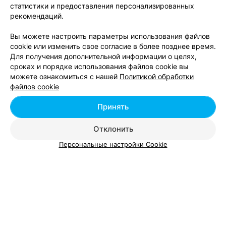
ИНТЕРНЕТ-МАГАЗИН
статистики и предоставления персонализированных
рекомендаций.
MaxiStore
Минск
до 20:00
Вы можете настроить параметры использования файлов
cookie или изменить свое согласие в более позднее время.
Для получения дополнительной информации о целях,
СЕТЬ МАГАЗИНОВ СПОРТИВНОГО ПИТАНИЯ
сроках и порядке использования файлов cookie вы
eXpert
можете ознакомиться с нашей
Политикой обработки
файлов cookie
Могилев, ул. Дзержинского, 19
Выходной
Принять
4
Отзывы
Все адреса
Отклонить
Персональные настройки Cookie
ИНТЕРНЕТ-МАГАЗИН СПОРТИВНЫХ ТОВАРОВ
Проскейтинг
Минск, ул. К. Либкнехта, 127
до 20:00
ИНТЕРНЕТ-МАГАЗИН
ViShop