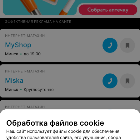
ЭФФЕКТИВНАЯ РЕКЛАМА НА САЙТЕ
ИНТЕРНЕТ-МАГАЗИН
MyShop
Минск
до 19:00
ИНТЕРНЕТ-МАГАЗИН
Miska
Минск
Круглосуточно
ИНТЕРНЕТ-МАГАЗИН
MegaСity
Обработка файлов cookie
Минск
до 19:00
Наш сайт использует файлы cookie для обеспечения
удобства пользователей сайта, его улучшения, сбора