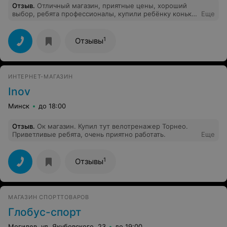
Отзыв
.
Отличный магазин, приятные цены, хороший
выбор, ребята профессионалы, купили ребёнку коньки,
Еще
кимоно и перчатки для бокса цены ниже чем в
государственных магазинах, кроме того получили
скидку 5%, покупками и сервисом остались очень
1
Отзывы
довольны. Рекомендуем!!!
ИНТЕРНЕТ-МАГАЗИН
Inov
Минск
до 18:00
Отзыв
.
Ок магазин. Купил тут велотренажер Торнео.
Приветливые ребята, очень приятно работать.
Еще
1
Отзывы
МАГАЗИН СПОРТТОВАРОВ
Глобус-спорт
Могилев, ул. Якубовского, 23
до 19:00