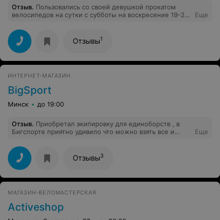
Отзыв
.
Пользовались со своей девушкой прокатом
велосипедов на сутки с субботы на воскресение 19-20
Еще
августа. Предварительно созвонились, меня
качественно проконсультировали и на все вопросы
ответили. Далее приехали в магазин взяли велосипеды
1
Отзывы
(дорожные), нам предоставили велосипеды что надо.
Единственное - запыленные были немного. В
остальном - отлично! Получили массу удовольствия от
поездки и благодарим за идеальные велосипеды. Все
ИНТЕРНЕТ-МАГАЗИН
именно так как и хотели! Будем обращаться еще много
раз! Успехов вам в развитии бизнеса и больше
BigSport
клиентов!
Минск
до 19:00
Отзыв
.
Приобретал экипировку для единоборств , в
Бигспорте приятно удивило что можно взять все и
Еще
сразу не нужно ездить по разным местам цены
приятные! персонал приветливый и грамотно
консультирует! Спасибо !
3
Отзывы
МАГАЗИН-ВЕЛОМАСТЕРСКАЯ
Activeshop