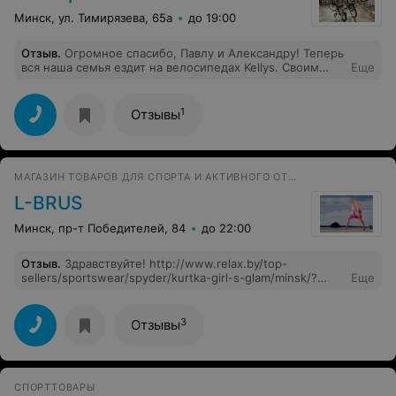
Минск, ул. Тимирязева, 65а
до 19:00
Отзыв
.
Огромное спасибо, Павлу и Александру! Теперь
вся наша семья ездит на велосипедах Kellys. Своим
Еще
выбором мы очень довольны. Ребята, так держать!
1
Отзывы
МАГАЗИН ТОВАРОВ ДЛЯ СПОРТА И АКТИВНОГО ОТДЫХА
L-BRUS
Минск, пр-т Победителей, 84
до 22:00
Отзыв
.
Здравствуйте! http://www.relax.by/top-
sellers/sportswear/spyder/kurtka-girl-s-glam/minsk/?
Еще
placeId=10354203 Есть ли эта куртка на рост 150 см? По
какому адресу можно посмотреть?
3
Отзывы
СПОРТТОВАРЫ