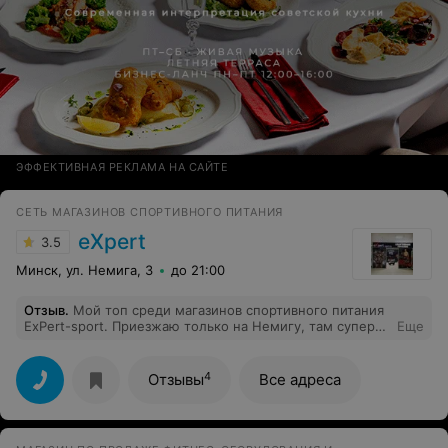
ЭФФЕКТИВНАЯ РЕКЛАМА НА САЙТЕ
СЕТЬ МАГАЗИНОВ СПОРТИВНОГО ПИТАНИЯ
eXpert
3.5
Минск, ул. Немига, 3
до 21:00
Отзыв
.
Мой топ среди магазинов спортивного питания
ExPert-sport. Приезжаю только на Немигу, там супер
Еще
профессиональные ребята помогут разобраться и
ответят на все вопросы. Цена на витамины классная,
покупаю для всей семьи теперь только там.
4
Отзывы
Все адреса