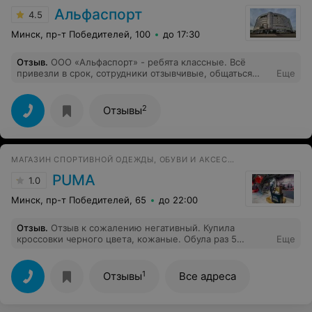
Альфаспорт
4.5
Минск, пр-т Победителей, 100
до 17:30
Отзыв
.
ООО «Альфаспорт» - ребята классные. Всё
привезли в срок, сотрудники отзывчивые, общаться
Еще
приятно. Брали трибуну - качество отличное, сделано
совестно, ответственно, без претензий. Но один
момент: при доставке упаковка сидений порвалась, и
2
Отзывы
два сиденья приехали без нее. Это стоит поправить. А
так - молодцы. Обратимся обязательно ещё, советую!
МАГАЗИН СПОРТИВНОЙ ОДЕЖДЫ, ОБУВИ И АКСЕССУАРОВ
PUMA
1.0
Минск, пр-т Победителей, 65
до 22:00
Отзыв
.
Отзыв к сожалению негативный. Купила
кроссовки черного цвета, кожаные. Обула раз 5
Еще
максимум и краска стерлась. Когда хотела вернуть
обувь и получить обратно свои деньги мне отказали.
Придется обратиться в Общество по защите прав
1
Отзывы
Все адреса
потребителя.