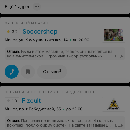
Ещё 1 адрес
ФУТБОЛЬНЫЙ МАГАЗИН
Soccershop
3.7
Минск, ул. Коммунистическая, 14
до 20:00
Отзыв
.
Была в этом магазине, теперь они находятся на
Коммунистической. Огромный выбор футбольных
Еще
товаров, от мелочевки до профессиональной обуви, но
больше всего покорил дизайн - магазин выглядит как
настоящий музей, невозможно остановить взгляд на
3
Отзывы
чем-то одном! Советую всем хотя бы раз там побывать
СЕТЬ МАГАЗИНОВ СПОРТИВНОГО И ЗДОРОВОГО ПИТАНИЯ
Fizcult
1.0
Минск, пр-т Победителей, 65
до 22:00
Отзыв
.
Продавцы не понимают, что продают. 4 года как
покупаю, люблю фирму биотеч. На сайте заказываешь
Еще
дешевле, тебе продают по цене магазина и так было