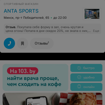
СПОРТИВНЫЙ МАГАЗИН
ANTA SPORTS
Минск, пр-т Победителей, 65
до 22:00
Отзыв
.
Покупала себе форму в зал, очень крутая и
цена огонь! Попала в дни скидок 20%, не знала о них,
Еще
так что был сюрприз, поэтому взяла еще
дополнительно шортики)) Приятное и ненавязчивое
обслуживание) Обязательно зайду после пополнения
1
Отзывы
коллекции, сказали в августе уже привезут что-то к
осени.