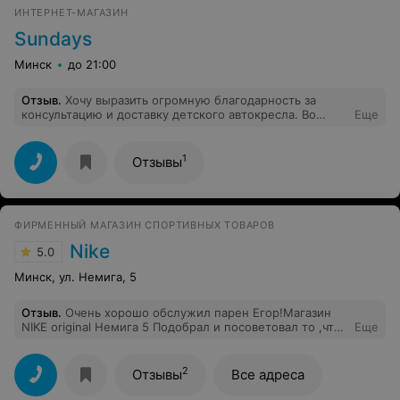
ИНТЕРНЕТ-МАГАЗИН
Sundays
Минск
до 21:00
Отзыв
.
Хочу выразить огромную благодарность за
консультацию и доставку детского автокресла. Во
Еще
время принятия заказа обсудили все нюансы,
оперативная доставка была сделана без задержек
(день в день) и прямо в квартиру. Спасибо вам
1
Отзывы
большое! Все качественно и быстро!
ФИРМЕННЫЙ МАГАЗИН СПОРТИВНЫХ ТОВАРОВ
Nike
5.0
Минск, ул. Немига, 5
Отзыв
.
Очень хорошо обслужил парен Егор!Магазин
NIKE original Немига 5 Подобрал и посоветовал то ,что
Еще
надо.Остались очень довольны!
2
Отзывы
Все адреса