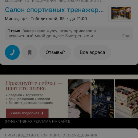
МАГАЗИН ПО ПРОДАЖЕ ФИТНЕС-ОБОРУДОВАНИЯ И АКСЕССУАРОВ ДЛЯ ДОМА И СПОРТИВНЫХ ЗАЛОВ
Салон спортивных тренажеров
Минск, пр-т Победителей, 65
до 21:00
Отзыв
.
Заказывала мужу штангу,привезли в
назначенный мной день,все быстренько и
Еще
оперативненько,муж доволен
5
Отзывы
Все адреса
ЭФФЕКТИВНАЯ РЕКЛАМА НА САЙТЕ
ПРОИЗВОДСТВО СПОРТИВНОГО ОБОРУДОВАНИЯ