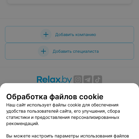
Добавить компанию
Добавить специалиста
О проекте
Новости проекта
Размещение рекламы
Обработка файлов cookie
Вакансии
Публичный договор
Способы оплаты
Наш сайт использует файлы cookie для обеспечения
Публичный договор по использованию сервиса
удобства пользователей сайта, его улучшения, сбора
«Афиша»
статистики и предоставления персонализированных
Пользовательское соглашение
рекомендаций.
Написать в поддержку
Вы можете настроить параметры использования файлов
Связаться по вопросам сотрудничества