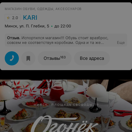
МАГАЗИН ОБУВИ, ОДЕЖДЫ, АКСЕССУАРОВ
KARI
2.0
Минск, ул. П. Глебки, 5
до 22:00
Отзыв
.
Испортился магазин!!! Обувь стоит вразброс,
совсем не соответствуя коробкам. Одна и та же
Еще
модель разбросана между разными рядами! Бардак
невообразимый! Пришлось смотреть на сами коробки
и доставать модели, чтобы увидеть внешний вид. на
163
Отзывы
Все адреса
один проход- час!