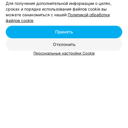
Для получения дополнительной информации о целях,
Originals
сроках и порядке использования файлов cookie вы
можете ознакомиться с нашей
Политикой обработки
Минск, ул. П. Глебки, 5
до 22:00
файлов cookie
Все адреса
Принять
Отклонить
Персональные настройки Cookie
Добавить компанию
Добавить специалиста
О проекте
Новости проекта
Размещение рекламы