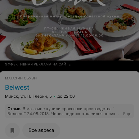
ЭФФЕКТИВНАЯ РЕКЛАМА НА САЙТЕ
МАГАЗИН ОБУВИ
Belwest
Минск, ул. П. Глебки, 5
до 22:00
Отзыв
.
В магазине купили кроссовки производства "
Белвест" 24.08.2018. Через неделю отклеился носик
Еще
на 5 мм. Покупали на Немиге 12А-4.(Полуботинки
1616043-43 размер.) Хотя раньше к качеству вашей
обуви претензий не было. На носы нужно клея не
Все адреса
жалеть,а наоборот очень хорошо проклеивать эти
места.