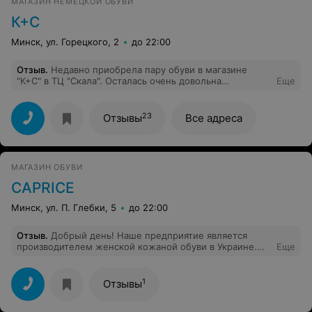
МАГАЗИН НЕМЕЦКОЙ ОБУВИ
К+С
Минск, ул. Горецкого, 2
до 22:00
Отзыв
.
Недавно приобрела пару обуви в магазине
"К+С" в ТЦ "Скала". Осталась очень довольна
Еще
обслуживанием. Очень вежливый и
квалифицированный персонал. Огромный выбор обуви
и приятные цены. Теперь буду покупать обувь только
23
Отзывы
Все адреса
там!!
МАГАЗИН ОБУВИ
CAPRICE
Минск, ул. П. Глебки, 5
до 22:00
Отзыв
.
Добрый день! Наше предприятие является
производителем женской кожаной обуви в Украине.
Еще
Хотелось бы узнать возможность сотрудничества с
вами? С уважением Владимир Соколов. +38 067 566 20
354
1
Отзывы