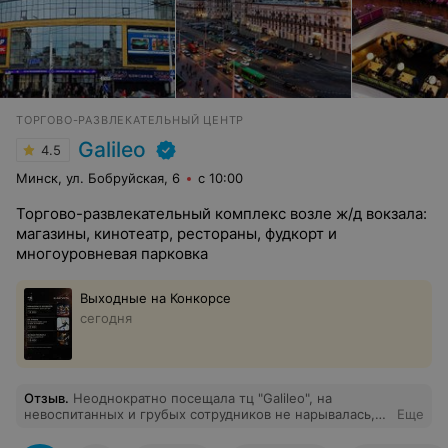
ТОРГОВО-РАЗВЛЕКАТЕЛЬНЫЙ ЦЕНТР
Galileo
4.5
Минск, ул. Бобруйская, 6
с 10:00
Торгово-развлекательный комплекс возле ж/д вокзала:
магазины, кинотеатр, рестораны, фудкорт и
многоуровневая парковка
Выходные на Конкорсе
сегодня
Отзыв
.
Неоднократно посещала тц "Galileo", на
невоспитанных и грубых сотрудников не нарывалась,
Еще
как пишут в отзывах ниже, скорее наоборот. Особенно,
хочется отметить работу охраны, которая готова