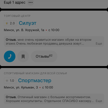
Ещё 1 адрес
ТОРГОВЫЙ ЦЕНТР
Силуэт
2.0
Минск, ул. В. Хоружей, 1а
с 10:00
Отзыв
.
мне очень нравиться магазин обуви на втором
этаже.Очень любезная продавец девушка зовут
Еще
Оксана.
62
Отзывы
СПОРТИВНЫЙ МАГАЗИН ДЛЯ ВСЕЙ СЕМЬИ
Спортмастер
1.0
Минск, ул. Кульман, 3
с 10:00
Отзыв
.
Отличный магазин с большим ассортиментом.
Хорошие консультанты. Отдельное СПАСИБО кассиру
Еще
Татьяне (фамилия и имя из чека) очень помогла