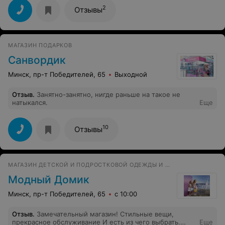
очень понравились кораллового цвета босонож, но не
2
Отзывы
было моего размера,очень жалко .а других и не
хотелось,думала вдруг где-то на них нарвусь.хотя
было много вариантов разных,но уж очень хотелось-
эти коралловые.в МИНСК приехала не могу зайти на их
МАГАЗИН ПОДАРКОВ
сайт,посмотреть каталог?
Санвордик
Минск, пр-т Победителей, 65
Выходной
Отзыв
.
Занятно-занятно, нигде раньше на такое не
натыкался.
Еще
10
Отзывы
МАГАЗИН ДЕТСКОЙ И ПОДРОСТКОВОЙ ОДЕЖДЫ И ОБУВИ
Модный Домик
Минск, пр-т Победителей, 65
с 10:00
Отзыв
.
Замечательный магазин! Стильные вещи,
прекрасное обслуживание И есть из чего выбрать.
Еще