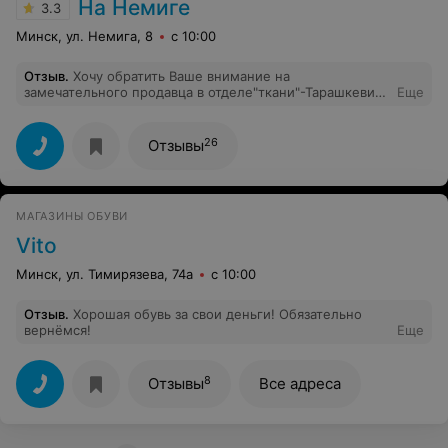
Первый раз столкнулась с подобной ситуацией.
На Немиге
3.3
Пожалуй, больше здесь обувь покупать не буду и
никому не советую!
Минск, ул. Немига, 8
с 10:00
Отзыв
.
Хочу обратить Ваше внимание на
замечательного продавца в отделе"ткани"-Тарашкевич
Еще
Татьяну. Часто покупаю в этом отделе товар. Этот
продавец умеет точно рассчитать ткань. Вежливо
разговаривать, посоветовать, много раз, благодаря ей
26
Отзывы
,уходила не с одним отрезком ткани, а с тремя. Очень
профессиональный продавец! Больше всего поражает
её трепетное отношение к работе и покупателям!
Большое ей спасибо! Вас руководителей, прошу
МАГАЗИНЫ ОБУВИ
ценить такого работника и поощрить. Благодаря
Татьяне теперь приятно заходить к вам в магазин.
Vito
Минск, ул. Тимирязева, 74а
с 10:00
Отзыв
.
Хорошая обувь за свои деньги! Обязательно
вернёмся!
Еще
8
Отзывы
Все адреса