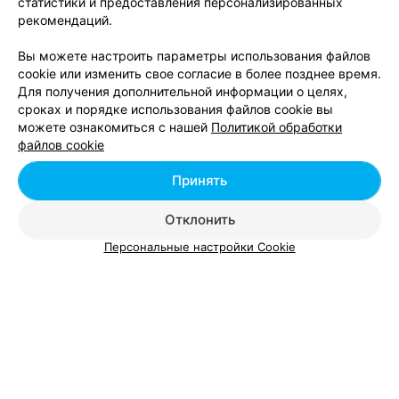
статистики и предоставления персонализированных
Детская обувь представляет собой не совсем обычную
рекомендаций.
категорию товаров. Ведь кроме привлекательного дизайна,
по которому чаще всего выбирают туфли, ботинки и сапоги
Вы можете настроить параметры использования файлов
взрослые люди, детская обувь должна обладать еще и
cookie или изменить свое согласие в более позднее время.
максимальной степенью удобства. К тому же дети носят
Для получения дополнительной информации о целях,
обувь не очень аккуратно, играя в футбол в модельных
сроках и порядке использования файлов cookie вы
туфлях, прыгая по лужам в нарядных сандалиях. Поэтому
можете ознакомиться с нашей
Политикой обработки
желательно, чтобы эти предметы гардероба были еще и
файлов cookie
предельно износоустойчивыми.
Принять
Чтобы купить качественную детскую обувь в Минске, не
обязательно тратить целый день на разъезды по городу в
поисках специализированных торговых центров. Найти
Отклонить
нужные телефоны и адреса магазинов детской обуви вы
Персональные настройки Cookie
можете, даже не выходя из дома, на страницах каталога
relax.by.
Детские магазины обуви, сведения о которых размещены
на нашем портале, предлагают широкий выбор моделей
всех сезонов для мальчиков и девочек. Магазины
предлагают детскую обувь от отечественного и
зарубежного производителей. Удобные и красивые модели
станут прекрасным дополнением к образу вашего малыша.