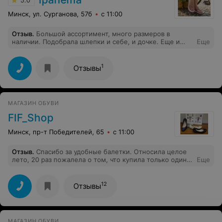
заметила не сразу,потому что детей было
много,возраст разный,духота и шум
Минск, ул. Сурганова, 57б
с 11:00
стоял!....Уважаемые родители,учите хоть немного
доброте! Это отвратительное зрелище страшно
Отзыв
.
Большой ассортимент, много размеров в
жить,когда растут такие злые и дикие дети!Никогда
наличии. Подобрала шлепки и себе, и дочке. Еще и
Еще
больше к Вам не поедем! И всем не рекомендую!
приятно удивила скидка для тех кто пришел с релакса,
я про нее забыла, но продавцы сами напомнили)
1
Отзывы
МАГАЗИН ОБУВИ
FIF_Shop
Минск, пр-т Победителей, 65
с 11:00
Отзыв
.
Спасибо за удобные балетки. Относила целое
лето, 20 раз пожалела о том, что купила только один
Еще
цвет. Отлично, что сейчас действует акция.
Обязательно зайду и коралловыми.
12
Отзывы
МАГАЗИН ОБУВИ