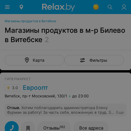
Магазины продуктов в Витебске
Магазины продуктов в м-р Билево
в Витебске
2
Фильтры
Карта
ГИПЕРМАРКЕТ
Евроопт
3.0
Витебск, пр-т Московский, 130/1
до 23:00
Отзыв
.
Хотим поблагодарить администратора Елену
Фурман за работу! За часть себя, вложенную в труд. За
Еще
отдачу и понимание, щепетильность и слаженность. За
полное понимание значимости и важности нашего
дела! Благодарим и желаем вам благополучия,
192
Отзывы
Все адреса