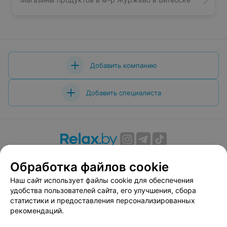
Добавить компанию
Добавить специалиста
О проекте
Новости проекта
Размещение рекламы
Обработка файлов cookie
Вакансии
Публичный договор
Способы оплаты
Наш сайт использует файлы cookie для обеспечения
Публичный договор по использованию сервиса
удобства пользователей сайта, его улучшения, сбора
«Афиша»
статистики и предоставления персонализированных
Пользовательское соглашение
рекомендаций.
Написать в поддержку