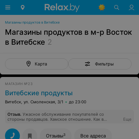
Магазины продуктов в Витебске
Магазины продуктов в м-р Восток
в Витебске
2
Фильтры
Карта
МАГАЗИН №23
Витебские продукты
Витебск, ул. Смоленская, 3/1
до 23:00
Отзыв
.
Ужасное обслуживание покупателей со
стороны продавцов. Хамское отношение. Как в
Еще
принципе в другие дни, так и сегодня, в первой
половине дня 06.09.2025. Женщина хамско себя вела,
вырывала из рук продукты и хамила. Если у вас
3
Отзывы
Все адреса