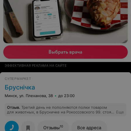
ЭФФЕКТИВНАЯ РЕКЛАМА НА САЙТЕ
СУПЕРМАРКЕТ
Бруснiчка
Минск, ул. Плеханова, 38
до 23:00
Отзыв
.
Третий день не пополняются полки товаром
для животных, в Брусничке на Рокоссовского 99. стоят
Еще
пустые коробки от товара, которые даже убрать не
могут. Помимо этого, в этом отделе такой кавардак,
ценники не соответствуют товару. Магазин
10
Отзывы
Все адреса
небольшой, неужели сотрудники не видят очевидные