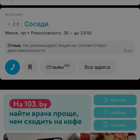
годности, а продукт кислый. Сегодня куплен пакет
молока 1.5 литра и опять продукт кислый! Большая
просьба принять меры и наладить работу магазина как
МАГАЗИН
положено.
Соседи
2.0
Минск, пр-т Рокоссовского, 35
до 23:00
Отзыв
.
Не рекомендую! Акция не соответствует
действительности.
Еще
145
Отзывы
Все адреса