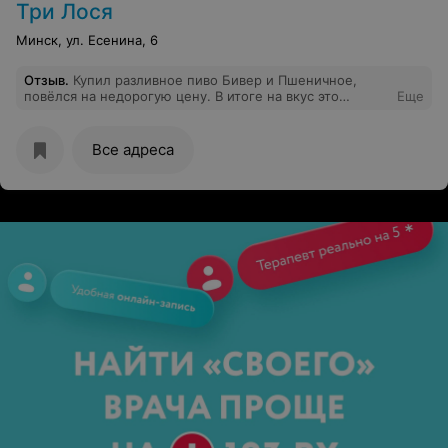
Три Лося
Минск, ул. Есенина, 6
Отзыв
.
Купил разливное пиво Бивер и Пшеничное,
повёлся на недорогую цену. В итоге на вкус это
Еще
оказался странный алкогольный газированный напиток
с привкусом лимонада. Ни вкуса ни запаха пива не
было.
Все адреса