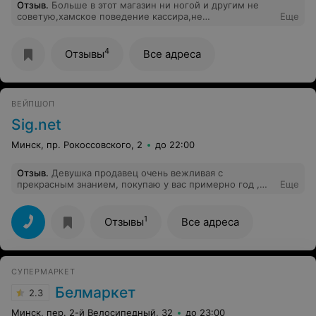
Отзыв
.
Больше в этот магазин ни ногой и другим не
приличного куска от заявленного размера. После всех
советую,хамское поведение кассира,не
Еще
выяснений якобы принесли извинения, якобы курьер
компетентность, администрация тоже ужасная!
приедет привезет какую то посылку в качестве
Отказались делить чек,хотя я изначально
извинения. Но он кажется идёт полями лесами..чуть
предупредила,ссылаясь что нельзя делить чек!!!Это
меньше чем пол года все идет.
4
Отзывы
Все адреса
нарушение прав потребителя я считаю,а может у меня
одна сумма на карточке,а вторая на другой, почему я
должна страдать из-за того,что кассир не умеет это
делать???при этом в грубой форме предложила мне
ВЕЙПШОП
занять её место,это что за отношение?
Sig.net
Минск, пр. Рокоссовского, 2
до 22:00
Отзыв
.
Девушка продавец очень вежливая с
прекрасным знанием, покупаю у вас примерно год ,
Еще
спасибо
1
Отзывы
Все адреса
СУПЕРМАРКЕТ
Белмаркет
2.3
Минск, пер. 2-й Велосипедный, 32
до 23:00