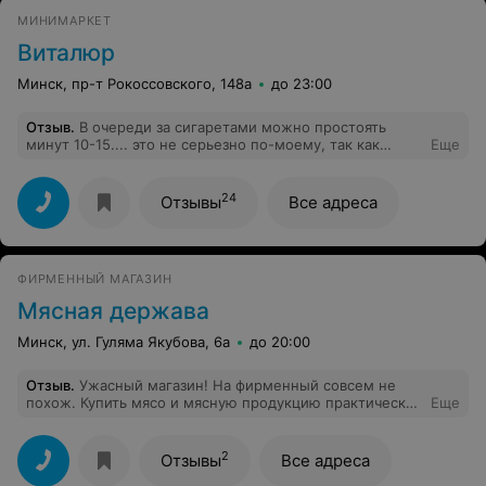
МИНИМАРКЕТ
Виталюр
Минск, пр-т Рокоссовского, 148а
до 23:00
Отзыв
.
В очереди за сигаретами можно простоять
минут 10-15.... это не серьезно по-моему, так как
Еще
покупка пачки сигарет занимает у кассира несколько
секунд..... Задумайтесь!!!!
24
Отзывы
Все адреса
ФИРМЕННЫЙ МАГАЗИН
Мясная держава
Минск, ул. Гуляма Якубова, 6а
до 20:00
Отзыв
.
Ужасный магазин! На фирменный совсем не
похож. Купить мясо и мясную продукцию практически
Еще
не возможно, ёе никогда нет, или она отвратительного
вида. Молочная продукция хранится с нарушением
требований. Поскольку неоднократно приносишь
2
Отзывы
Все адреса
домой молоко или кефир с действующим сроком