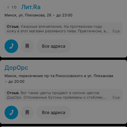
магазин! Пришло вам уже время мз сельпо сделать
Лит.Rа
1.0
конфетку!
Минск, ул. Плеханова, 26
до 23:00
Отзыв
.
Ужасные впечатления. На протяжении года
хожу в этот магазин разливного пива. Практически, всё
Еще
пиво уже продается забродившим, кислым. Текучка
кадров за то время, что живу там, неподалеку, более
98%. Зачем людей обманывать и продавать
Все адреса
забродившую ерунду Никому не советую!
ДорОрс
Минск, пересечение пр-та Рокоссовского и ул. Плеханова
до 20:00
Отзыв
.
Вот такие цветы продают в салоне цветов
ДорОрс. Отломанные бутоны привязаны к стеблям,
Еще
возможно даже от других роз, внутрь букета вообще
напичкан какой-то мусор, все это сшито скрепками. Из
7 роз, только 1 была целой, у остальных поломаны
Все адреса
стебли. Букет завял уже через день.