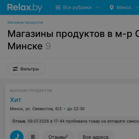
Все рубрики
Минск
Магазины продуктов
Магазины продуктов в м-р 
Минске
9
Фильтры
МАГАЗИН ПРОДУКТОВ
Хит
Минск, ул. Связистов, 6/2
до 22:30
Отзыв
.
09.07.2026 в 17-44 пробивала товар на аппарате самообслуживания. Потребовалось вмешательство админстратора. Подошла к кассиру в кассу номер1, попросила ее нажать на нужную кнопку. Она, рассчитав покупателя, стала обслуживать следующего, как бы издеваясь надо мной. То есть, я должна была ждать, когда она обслужит всю очередь. Просьба, обьяснить этому кассиру, 
2
Отзывы
Все адреса