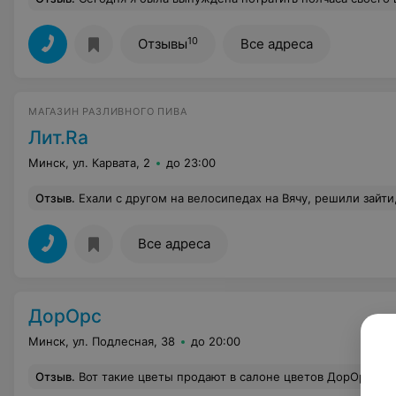
10
Отзывы
Все адреса
МАГАЗИН РАЗЛИВНОГО ПИВА
Лит.Rа
Минск, ул. Карвата, 2
до 23:00
Отзыв
.
Ехали с другом на велосипедах на Вячу, решили зайти, купить эля под шашлык. Открытие магазина в 10 утра. Продавщицы явились в 10:05 и сразу поменяли табличку с закрыто на технический перерыв 15 минут. Неприятно, но ладно, пошли сначала за мясом в гипермаркет. К 10:18 минутам вернулись к магазину - всё ещё закрыто. Девушки внутри нас увидели, но всё так же неспешно продолжили заниматься своими делами, заполнять какой-то журнал. В 10:27 надоело ждать и пошли в гипер, купил себе воды (пиво из гипе
Все адреса
ДорОрс
Минск, ул. Подлесная, 38
до 20:00
Отзыв
.
Вот такие цветы продают в салоне цветов ДорОрс. Отломанные бутоны привязаны к стеблям, возможно даже от других роз, внутрь букета вообще напичкан какой-то мусор, все это сшито скрепками. Из 7 