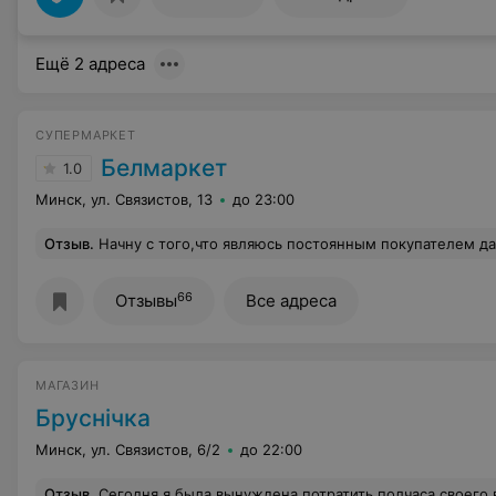
Ещё 2 адреса
СУПЕРМАРКЕТ
Белмаркет
1.0
Минск, ул. Связистов, 13
до 23:00
Отзыв
.
Начну с того,что являюсь постоянным покупателем данного магазина. Хочется высказать огромную благодарность руководству и персоналу за внимательное отношение к своим клиентам,всегда радует большой ассортимент,акции и обслуживан
66
Отзывы
Все адреса
МАГАЗИН
Бруснiчка
Минск, ул. Связистов, 6/2
до 22:00
Отзыв
.
Сегодня я была вынуждена потратить полчаса своего времени в пустую, в магазине "Брусничка" по адресу Янковского 44, из-за того что не было связи терминала с банком. Никакой информации об этом представлено не было. Мне пришлось отменить чек, но выходя из магазина связь резко восстановилась и мне пришлось заново про