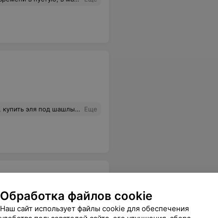
рмаркета не хотелось), а друг пиво. Магазин открылся только в 10:29. В общем ассортимент хороший, но отношение никчёмное. Так и формируется впечатление о всей сети. С другой стороны спасибо - меньше алкоголя выпито.
Еще
Обработка файлов cookie
роз, только 1 была целой, у остальных поломаны стебли. Букет завял уже через день.
Еще
Наш сайт использует файлы cookie для обеспечения