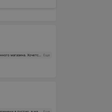
ие от входа, до выхода в данном магазине. Всегда буду ходить за покупками именно в этот Белмаркет
Еще
бивать товар. Извинений за доставленные неудобства я так и не получила. Прошу провести разъяснительную беседу с сотрудниками магазина.
Еще