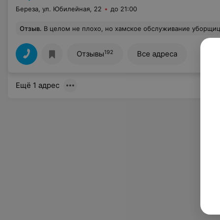
Береза, ул. Юбилейная, 22
до 21:00
Отзыв
.
В целом не плохо, но хамское обслуживание уборщиц это уж слишком. Подошла к кассе ни одного человека, поставила корзину на все которые стояли в стопочке. Моя корзина очень тяжелая одна мука 5 кг и тут подбегает уборщица. Уберите корзину. Я ей говорю подождите, выложу товар и заберете, так она заявила что неко
192
Отзывы
Все адреса
Ещё 1 адрес