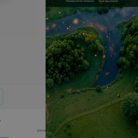
р
© 2026 ООО «Артокс Лаб», УНП 191700409,
регистрирующий орган - Минский горисполком
|
220012, Республика Беларусь, г. Минск,
ства