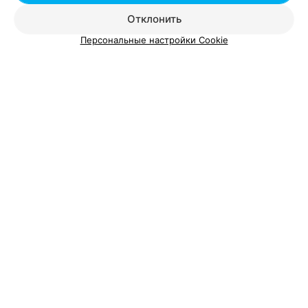
Отклонить
Персональные настройки Cookie
О проекте
Новости проекта
Размещение рекламы
Вакансии
Публичный договор
Способы оплаты
Публичный договор по использованию сервиса
«Афиша»
Пользовательское соглашение
Написать в поддержку
Связаться по вопросам сотрудничества
Написать руководителю relax.by
Персональные настройки cookie
Обработка персональных данных
© 2026 ООО «Артокс Лаб», УНП 191700409, регистрирующий орган -
Минский горисполком
| 220012, Республика Беларусь, г. Минск,