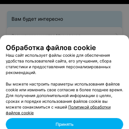
Вам будет интересно
Зоомагазины у метро Московская
Обработка файлов cookie
Зоомагазины у метро Немига
Наш сайт использует файлы cookie для обеспечения
удобства пользователей сайта, его улучшения, сбора
статистики и предоставления персонализированных
Зоомагазины у метро Парк Челюскинцев
рекомендаций.
Вы можете настроить параметры использования файлов
cookie или изменить свое согласие в более позднее время.
Для получения дополнительной информации о целях,
сроках и порядке использования файлов cookie вы
можете ознакомиться с нашей
Политикой обработки
Добавить компанию
файлов cookie
Добавить специалиста
Принять