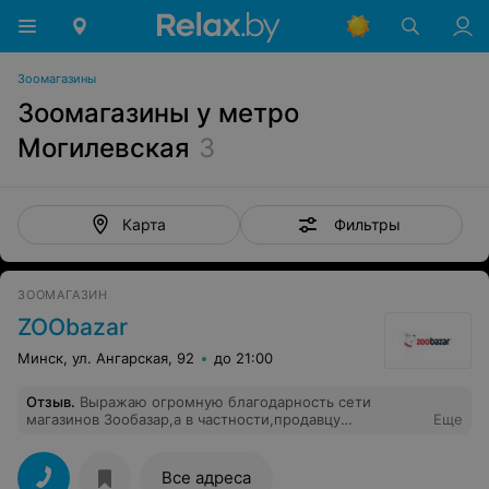
Зоомагазины
Зоомагазины у метро
Могилевская
3
Фильтры
Карта
ЗООМАГАЗИН
ZOObazar
Минск, ул. Ангарская, 92
до 21:00
Отзыв
.
Выражаю огромную благодарность сети
магазинов Зообазар,а в частности,продавцу
Еще
работающему пр.Газ.Звязда,магазин
Рублевский,Никитиной Елене Валерьевне,за оказанную
помощь, и проявление человечности,небезразличия и
Все адреса