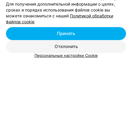
Для получения дополнительной информации о целях,
сроках и порядке использования файлов cookie вы
можете ознакомиться с нашей
Политикой обработки
Магазины оптики возле метро Академия наук
файлов cookie
Принять
Магазины оптики возле метро Автозаводская
Отклонить
Персональные настройки Cookie
Добавить компанию
Добавить специалиста
О проекте
Новости проекта
Размещение рекламы