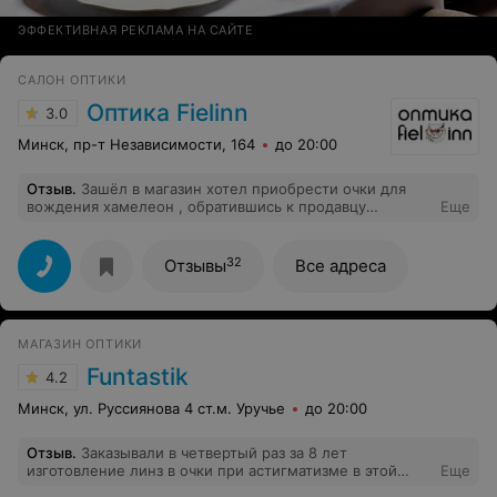
ЭФФЕКТИВНАЯ РЕКЛАМА НА САЙТЕ
САЛОН ОПТИКИ
Оптика Fielinn
3.0
Минск, пр-т Независимости, 164
до 20:00
Отзыв
.
Зашёл в магазин хотел приобрести очки для
вождения хамелеон , обратившись к продавцу
Еще
услышал выбирайте, что выбирайте где выбирайте,
главное как ?я что доктор , пришёл что бы подобрали
мне стекла , одним словом отношения очень плохое ,
32
Отзывы
Все адреса
а в оптике должны работать компетентные продавцы ,
ставлю жырный минус---
МАГАЗИН ОПТИКИ
Funtastik
4.2
Минск, ул. Руссиянова 4 ст.м. Уручье
до 20:00
Отзыв
.
Заказывали в четвертый раз за 8 лет
изготовление линз в очки при астигматизме в этой
Еще
оптике. Крайний раз не оправдали доверие к их