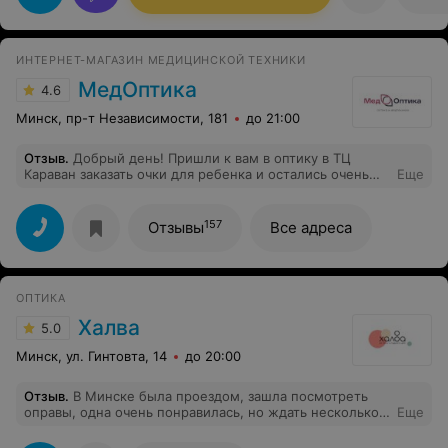
ИНТЕРНЕТ-МАГАЗИН МЕДИЦИНСКОЙ ТЕХНИКИ
МедОптика
4.6
Минск, пр-т Независимости, 181
до 21:00
Отзыв
.
Добрый день! Пришли к вам в оптику в ТЦ
Караван заказать очки для ребенка и остались очень
Еще
довольны! Огромный выбор детских оправ на любой
вкус и цвет, вежливая девушка консультант помогла
сделать правильный выбор и грамотно рассказала нам
157
Отзывы
Все адреса
о наличии линз. Я и подумать не могла, что их такое
количество и разнообразие!!!Остановились на
рецептурной линзе Opensens, о ее преимуществах
можно писать очень много, но скажу вам одно: зрение
ОПТИКА
ребенка через пол года скоректировалось,чему я
очень-очень рада!!!! Конечно, пришлось немного
Халва
5.0
подождать, т.к линза эта изготавливается в Сербии и
именно по нашему рецепту! Оно того стоит, лучше
Минск, ул. Гинтовта, 14
до 20:00
подождать 10 дней, чем потом несколько лет на
корректировку зрения! Еще раз большое спасибо! Буду
Отзыв
.
В Минске была проездом, зашла посмотреть
вас рекомендовать)
оправы, одна очень понравилась, но ждать несколько
Еще
дней не могла, но тут мне говорят, что все сделают за
полчаса, представляете? и сделали) новая реальность