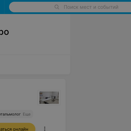
Поиск мест и событий
ро
фтальмолог
Еще
аться онлайн