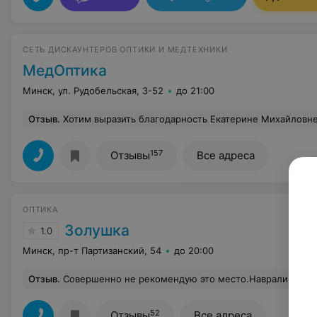
СЕТЬ ДИСКАУНТЕРОВ ОПТИКИ И МЕДТЕХНИКИ
МедОптика
Минск, ул. Рудобельская, 3-52
до 21:00
Отзыв
.
Хотим выразить благодарность Екатерине Михайловне за высший уровень обслуживания, профессионализм и
157
Отзывы
Все адреса
ОПТИКА
Золушка
1.0
Минск, пр-т Партизанский, 54
до 20:00
Отзыв
.
Совершенно не рекомендую это место.Наврали про толщину линз,в итоге вместо тонких стекол получились 2 толстые лупы.Плюс не пробили кассовый чек,сказав что что-то сбилось в системе,а
52
Отзывы
Все адреса