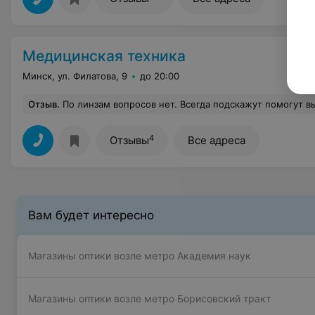
Медицинская техника
Минск, ул. Филатова, 9
до 20:00
Отзыв
.
По линзам вопросов нет. Всегда подскажут помогут выбрать. Отлично, но вот сегодня понадобилось дополнительно приобрести очки обратился к женщине. Она с недовольным видом начала грубо отвечать, кричать. Совсем неуважител
4
Отзывы
Все адреса
Вам будет интересно
Магазины оптики возле метро Академия наук
Магазины оптики возле метро Борисовский тракт