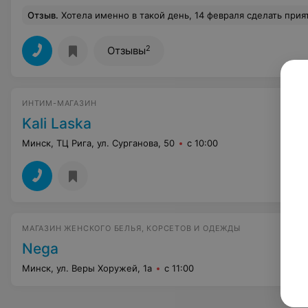
Отзыв
.
Хотела именно в такой день, 14 февраля сделать приятное и себе и любимому! Кажется у меня должно получиться, и спасибо приятному продавцу-консультанту, иначе бы я потерялась в так
2
Отзывы
ИНТИМ-МАГАЗИН
Kali Laska
Минск, ТЦ Рига, ул. Сурганова, 50
с 10:00
МАГАЗИН ЖЕНСКОГО БЕЛЬЯ, КОРСЕТОВ И ОДЕЖДЫ
Nega
Минск, ул. Веры Хоружей, 1а
с 11:00