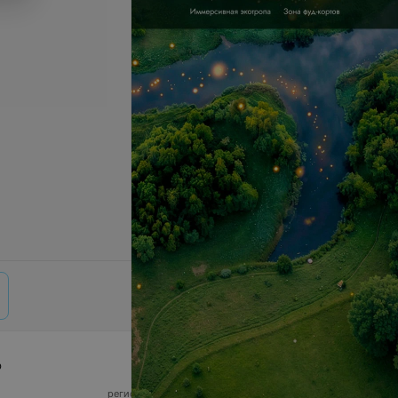
р
© 2026 ООО «Артокс Лаб», УНП 191700409,
регистрирующий орган - Минский горисполком
|