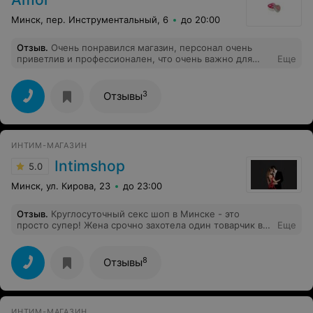
Минск, пер. Инструментальный, 6
до 20:00
Отзыв
.
Очень понравился магазин, персонал очень
приветлив и профессионален, что очень важно для
Еще
магазина такого формата, очень хороший
ассортимент.Проводят бесплатные экскурсии по
магазину, приглашают на интересные тренинги.
3
Отзывы
Желаем вашему магазину отзывчивых и благодарных
клиентов, и побольше!Рекомендуем!
ИНТИМ-МАГАЗИН
Intimshop
5.0
Минск, ул. Кирова, 23
до 23:00
Отзыв
.
Круглосуточный секс шоп в Минске - это
просто супер! Жена срочно захотела один товарчик в 2
Еще
часа ночи, думал надо ждать до утра. Но нашел в
интернете Ваш магазин и через 30 минут наш заказ
уже был у нас дома. Спасибо Вашему магазину и
8
Отзывы
процветания Вам!
ИНТИМ-МАГАЗИН