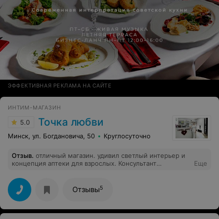
ЭФФЕКТИВНАЯ РЕКЛАМА НА САЙТЕ
ИНТИМ-МАГАЗИН
Точка любви
5.0
Минск, ул. Богдановича, 50
Круглосуточно
Отзыв
.
отличный магазин. удивил светлый интерьер и
концепция аптеки для взрослых. Консультант
Еще
грамотный и смогла хорошо проконсультировать. Ушли
с покупками.
5
Отзывы