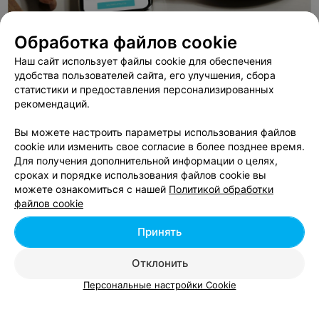
Обработка файлов cookie
Наш сайт использует файлы cookie для обеспечения
удобства пользователей сайта, его улучшения, сбора
ЭФФЕКТИВНАЯ РЕКЛАМА НА САЙТЕ
статистики и предоставления персонализированных
рекомендаций.
МАГАЗИН ЖЕНСКОГО БЕЛЬЯ, КОРСЕТОВ И ОДЕЖДЫ
Вы можете настроить параметры использования файлов
Nega
cookie или изменить свое согласие в более позднее время.
Минск, ул. Веры Хоружей, 1а
до 19:00
Для получения дополнительной информации о целях,
сроках и порядке использования файлов cookie вы
можете ознакомиться с нашей
Политикой обработки
ИНТИМ-МАГАЗИН
файлов cookie
Каханне
Принять
Минск, ул. Кирилла Туровского, 4
до 22:00
Отклонить
Все адреса
Персональные настройки Cookie