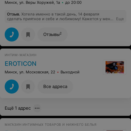
Минск, ул. Веры Хоружей, 1а
до 20:00
Отзыв
.
Хотела именно в такой день, 14 февраля
сделать приятное и себе и любимому! Кажется у меня
Еще
должно получиться, и спасибо приятному продавцу-
консультанту, иначе бы я потерялась в таком
разнообразии! Такой "подкованности" я еще не
2
Отзывы
встречала) Буду заходить еще!
ИНТИМ-МАГАЗИН
EROTICON
Минск, ул. Московская, 22
Выходной
Все адреса
Ещё 1 адрес
МАГАЗИН ИНТИМНЫХ ТОВАРОВ И НИЖНЕГО БЕЛЬЯ