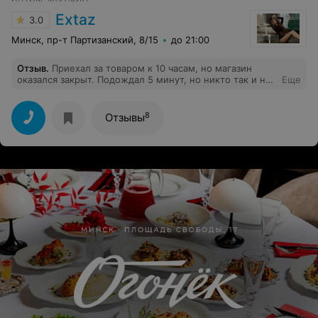
Extaz
3.0
Минск, пр-т Партизанский, 8/15
до 21:00
Отзыв
.
Приехал за товаром к 10 часам, но магазин
оказался закрыт. Подождал 5 минут, но никто так и не
Еще
появился. Остался без заказанного товара. Думаю,
чтобы работать с клиентами нужно хотя бы научиться
вовремя приходить на работу.
8
Отзывы