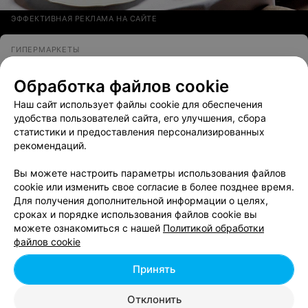
ЭФФЕКТИВНАЯ РЕКЛАМА НА САЙТЕ
ГИПЕРМАРКЕТЫ
Постройка бел
Обработка файлов cookie
Минск, ул. Промышленная, 2В
до 19:00
Наш сайт использует файлы cookie для обеспечения
удобства пользователей сайта, его улучшения, сбора
Все адреса
статистики и предоставления персонализированных
рекомендаций.
Вы можете настроить параметры использования файлов
cookie или изменить свое согласие в более позднее время.
Для получения дополнительной информации о целях,
сроках и порядке использования файлов cookie вы
Добавить компанию
можете ознакомиться с нашей
Политикой обработки
файлов cookie
Добавить специалиста
Принять
Отклонить