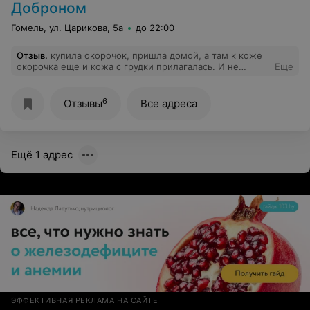
Доброном
Гомель, ул. Царикова, 5а
до 22:00
Отзыв
.
купила окорочок, пришла домой, а там к коже
окорочка еще и кожа с грудки прилагалась. И не
Еще
стыдно... продаете филе, а кожу от филе вместе с
окорочками и бедрами... ?
6
Отзывы
Все адреса
Ещё 1 адрес
ЭФФЕКТИВНАЯ РЕКЛАМА НА САЙТЕ