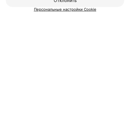
Отклонить
Персональные настройки Cookie
Добавить компанию
Добавить специалиста
О проекте
Новости проекта
Размещение рекламы
Вакансии
Публичный договор
Способы оплаты
Публичный договор по использованию сервиса
«Афиша»
Пользовательское соглашение
Написать в поддержку
Связаться по вопросам сотрудничества