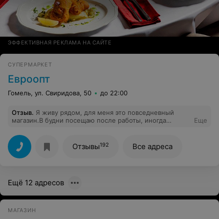
ЭФФЕКТИВНАЯ РЕКЛАМА НА САЙТЕ
СУПЕРМАРКЕТ
Евроопт
Гомель, ул. Свиридова, 50
до 22:00
Отзыв
.
Я живу рядом, для меня это повседневный
магазин.В будни посещаю после работы, иногда
Еще
приходится забежать в туалет.Вонь и кошмар,хотя
висят графики уборки.В Речице и Светлогорске такого
нет.Стыд и позор и нечего списывать на количество
192
Отзывы
Все адреса
посетителей.Сегодня пошла купить свои любимые
беляши, "домашние",а они и слоеного теста(((( А как
же я вас хвалила за эти беляши(((
Ещё 12 адресов
МАГАЗИН