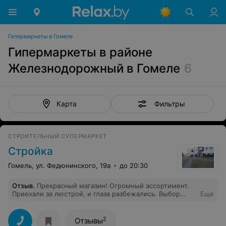
Гипермаркеты в Гомеле
Гипермаркеты в районе
Железнодорожный в Гомеле
6
Фильтры
Карта
СТРОИТЕЛЬНЫЙ СУПЕРМАРКЕТ
Стройка
Гомель, ул. Федюнинского, 19а
до 20:30
Отзыв
.
Прекрасный магазин! Огромный ассортимент.
Приехали за люстрой, и глаза разбежались. Выбор
Еще
радовал глаз. Вежливые и внимательные продавцы
оказали профессиональную консультацию по выбору
люстры. Большое им за это спасибо!!! Но покупкой
2
Отзывы