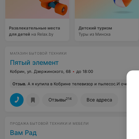
Развлекательные места
Детский туризм
для детей
на Relax.by
Туры из Минска
МАГАЗИН БЫТОВОЙ ТЕХНИКИ
Пятый элемент
Кобрин, ул. Дзержинского, 68
до 18:00
Отзыв
.
А я купила в Кобрине телевизор и пылесос.И очень довольна:
214
Отзывы
Все адреса
ПРОДАЖА БЫТОВОЙ ТЕХНИКИ И МЕБЕЛИ
Вам Рад