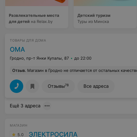
Развлекательные места
Детский туризм
для детей
на Relax.by
Туры из Минска
ТОВАРЫ ДЛЯ ДОМА
ОМА
Гродно, пр-т Янки Купалы, 87
до 22:00
Отзыв
.
Магазин в Гродно не отличается от остальных качеством обслуживания. Сегодня простояли 1,5 часа в ожидании купить плитку. По истечению этого времени оказалось, что плитки нет в наличии. В отделе плитки работал только один продавец, который не справлялся. А в магазине пр
78
Отзывы
Все адреса
Ещё 3 адреса
МАГАЗИН
ЭЛЕКТРОСИЛА
5.0