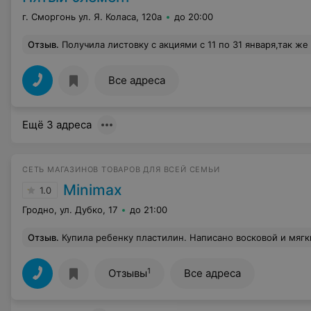
г. Сморгонь ул. Я. Коласа, 120а
до 20:00
Отзыв
.
Получила листовку с акциями с 11 по 31 января,так же эти акции указаны в интернете,меня заинтересовал выпрямитель для волос по акции за 159000. 17.01.2016г.я поехала за ним с одного конца города в другой, пришла, нашла выпрямитель, цена стояла 159000, подошла к консультанту мне проверили, дали купон для оплаты, подхожу к кассе 209000, я пошла к консультанту, у них была переоценка товар переоценен, мне предложили наказать продавца который не переодел цену! Зачем тогда печатать листовки-"обманки", указыва
Все адреса
Ещё 3 адреса
СЕТЬ МАГАЗИНОВ ТОВАРОВ ДЛЯ ВСЕЙ СЕМЬИ
Minimax
1.0
Гродно, ул. Дубко, 17
до 21:00
Отзыв
.
Купила ребенку пластилин. Написано восковой и мягкий. Размять в руках его не реально, он дубовый. Оказалось он изготовлен в 2018 и срок не ограничен. Вроде мелочь,
1
Отзывы
Все адреса