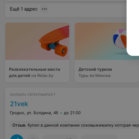
Ещё 1 адрес
Развлекательные места
Детский туризм
для детей
на Relax.by
Туры из Минска
ОНЛАЙН-ГИПЕРМАРКЕТ
21vek
Гродно, ул. Болдина, 4б
до 21:00
Отзыв
.
Купил в данной компании соковыжималку которая через две недели перестала работать,отдал в сервисный центр,вчера позвонили сказали что не будут ремонтирова