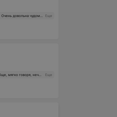
ики, а муж доволен обслуживанием!
Еще
Минские номера ,не говоря уже о Гродно, никуда не дозваниваемся! Такое отношение впервые за всю мою жизнь не встречала!
Еще