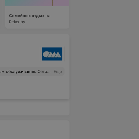
Семейных отдых
на
Relax.by
и этом были свободные продавцы, но при обращении к ним они отвечают, "мы не с этого отдела". Ужасное обслуживание.
Еще