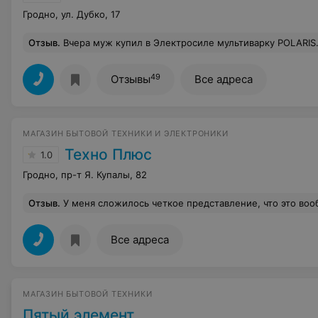
Гродно, ул. Дубко, 17
Отзыв
.
Вчера муж купил в Электросиле мультиварку POLARIS. Очень довольна чудом техн
49
Отзывы
Все адреса
МАГАЗИН БЫТОВОЙ ТЕХНИКИ И ЭЛЕКТРОНИКИ
Техно Плюс
1.0
Гродно, пр-т Я. Купалы, 82
Отзыв
.
У меня сложилось четкое представление, что это вообще, мягко говоря, нечестные продавцы,скрывающиеся от обманутых покупателей, был магазин в гродно, купили там товар( и не только я одна),теперь вернуть деньги за ПГС не знаем где, ни один! телефон не отвечает или вовсе не существует! Ни 
Все адреса
МАГАЗИН БЫТОВОЙ ТЕХНИКИ
Пятый элемент