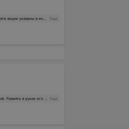
йте реальные цены, дни проведения! Я приехала в магазин в 15-30, сколько ещё висел бы этот ценник? Только на проезд траты, ужас! Я разочаровалась в этом магазине, за покупками туда больше не собираюсь приходить!
Еще
 но не приятно, что продают мусор. Не рекомендую и сама туда не ногой.
Еще